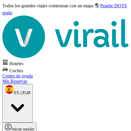
Todos los grandes viajes
comienzan con un mapa 🌎
Pruebe DOTS
gratis
Hoteles
Coches
Centro de ayuda
Mis Reservas
ES | EUR
Iniciar sesión