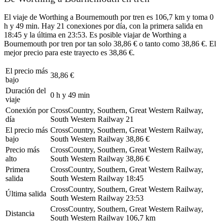
El viaje de Worthing a Bournemouth por tren es 106,7 km y toma 0
h y 49 min. Hay 21 conexiones por día, con la primera salida en
18:45 y la última en 23:53. Es posible viajar de Worthing a
Bournemouth por tren por tan solo 38,86 € o tanto como 38,86 €. El
mejor precio para este trayecto es 38,86 €.
El precio más
38,86 €
bajo
Duración del
0 h y 49 min
viaje
Conexión por
CrossCountry, Southern, Great Western Railway,
día
South Western Railway
21
El precio más
CrossCountry, Southern, Great Western Railway,
bajo
South Western Railway
38,86 €
Precio más
CrossCountry, Southern, Great Western Railway,
alto
South Western Railway
38,86 €
Primera
CrossCountry, Southern, Great Western Railway,
salida
South Western Railway
18:45
CrossCountry, Southern, Great Western Railway,
Última salida
South Western Railway
23:53
CrossCountry, Southern, Great Western Railway,
Distancia
South Western Railway
106,7 km