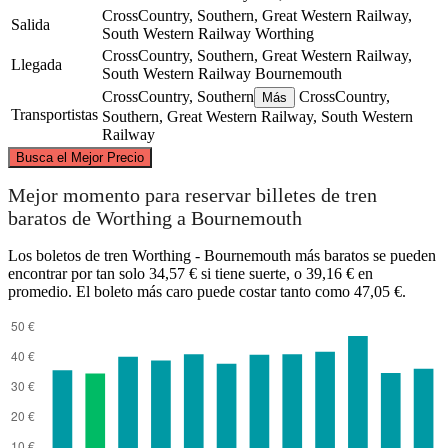
CrossCountry, Southern, Great Western Railway,
Salida
South Western Railway
Worthing
CrossCountry, Southern, Great Western Railway,
Llegada
South Western Railway
Bournemouth
CrossCountry, Southern
CrossCountry,
Más
Transportistas
Southern, Great Western Railway, South Western
Railway
©
CARTO
, ©
OpenStreetMap
contributors
Busca el Mejor Precio
Mejor momento para reservar billetes de tren
baratos de Worthing a Bournemouth
Los boletos de tren Worthing - Bournemouth más baratos se pueden
Worthing
encontrar por tan solo 34,57 € si tiene suerte, o 39,16 € en
promedio. El boleto más caro puede costar tanto como 47,05 €.
Bournemouth