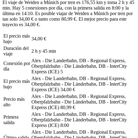
El viaje de Weiden a Múnich por tren es 176,55 km y toma 2 h y 45
min. Hay 5 conexiones por día, con la primera salida en 8:00 y la
última en 14:10. Es posible viajar de Weiden a Múnich por tren por
tan solo 34,00 € o tanto como 80,99 €. El mejor precio para este
trayecto es 34,00 €.
El precio más
34,00 €
bajo
Duración del
2 h y 45 min
viaje
Alex - Die Landerbahn, DB - Regional Express,
Conexión por
Oberpfalzbahn - Die Länderbahn, DB - InterCity
día
Express (ICE)
5
Alex - Die Landerbahn, DB - Regional Express,
El precio más
Oberpfalzbahn - Die Länderbahn, DB - InterCity
bajo
Express (ICE)
34,00 €
Alex - Die Landerbahn, DB - Regional Express,
Precio más
Oberpfalzbahn - Die Länderbahn, DB - InterCity
alto
Express (ICE)
80,99 €
Alex - Die Landerbahn, DB - Regional Express,
Primera
Oberpfalzbahn - Die Länderbahn, DB - InterCity
salida
Express (ICE)
8:00
Alex - Die Landerbahn, DB - Regional Express,
Última salida
Oberpfalzbahn - Die Länderbahn, DB - InterCity