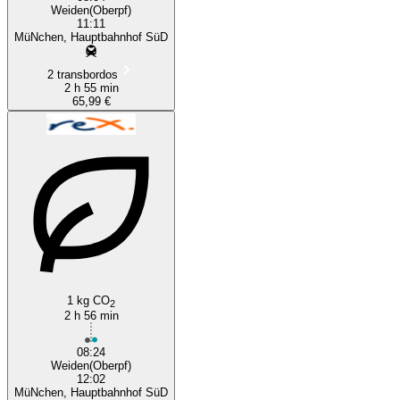
Weiden(Oberpf)
11:11
MüNchen, Hauptbahnhof SüD
2 transbordos
2 h 55 min
65,99 €
1 kg CO
2
2 h 56 min
08:24
Weiden(Oberpf)
12:02
MüNchen, Hauptbahnhof SüD