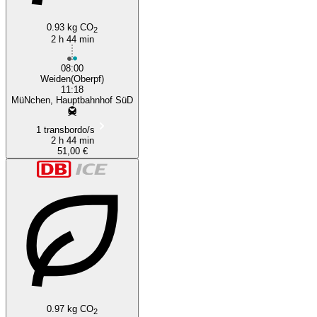
0.93 kg CO
2
2 h 44 min
08:00
Weiden(Oberpf)
11:18
MüNchen, Hauptbahnhof SüD
1 transbordo/s
2 h 44 min
51,00 €
0.97 kg CO
2