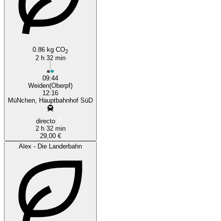
Munich
0.86 kg CO
2
2 h 32 min
09:44
Weiden(Oberpf)
12:16
MüNchen, Hauptbahnhof SüD
directo
2 h 32 min
29,00 €
Alex - Die Landerbahn