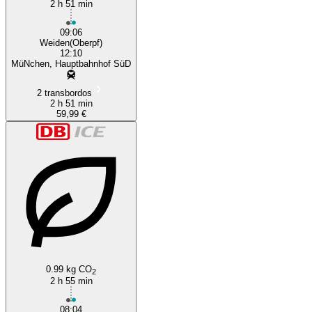
2 h 51 min
09:06
Weiden(Oberpf)
12:10
MüNchen, Hauptbahnhof SüD
2 transbordos
2 h 51 min
59,99 €
0.99 kg CO
2
2 h 55 min
08:04