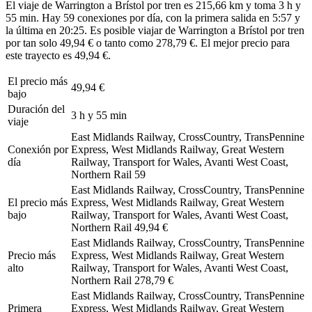
El viaje de Warrington a Brístol por tren es 215,66 km y toma 3 h y
55 min. Hay 59 conexiones por día, con la primera salida en 5:57 y
la última en 20:25. Es posible viajar de Warrington a Brístol por tren
por tan solo 49,94 € o tanto como 278,79 €. El mejor precio para
este trayecto es 49,94 €.
El precio más
49,94 €
bajo
Duración del
3 h y 55 min
viaje
East Midlands Railway, CrossCountry, TransPennine
Conexión por
Express, West Midlands Railway, Great Western
día
Railway, Transport for Wales, Avanti West Coast,
Northern Rail
59
East Midlands Railway, CrossCountry, TransPennine
El precio más
Express, West Midlands Railway, Great Western
bajo
Railway, Transport for Wales, Avanti West Coast,
Northern Rail
49,94 €
East Midlands Railway, CrossCountry, TransPennine
Precio más
Express, West Midlands Railway, Great Western
alto
Railway, Transport for Wales, Avanti West Coast,
Northern Rail
278,79 €
East Midlands Railway, CrossCountry, TransPennine
Primera
Express, West Midlands Railway, Great Western