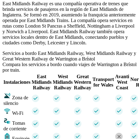
East Midlands Railway es una compañía operativa de trenes que
brinda servicios de pasajeros en la región de East Midlands de
Inglaterra. Se formó en 2019, asumiendo la franquicia anteriormente
operada por East Midlands Trains. La compañía opera servicios en
rutas como London St Pancras a Sheffield, Nottingham a Liverpool
y Norwich a Liverpool. East Midlands Railway también opera
servicios locales dentro de East Midlands, conectando pueblos y
ciudades como Derby, Leicester y Lincoln.
Servicios a bordo East Midlands Railway, West Midlands Railway y
Great Western Railway de Warrington a Brístol
Compara los servicios a bordo cuando viajes de Warrington a Brístol
por train.
East
West
Great
Avanti
Transport
Nor
Instalaciones
Midlands
Midlands
Western
West
for Wales
R
Railway
Railway
Railway
Coast
Zona de
silencio
Wi-Fi
Tomas
de corriente
Equipaje