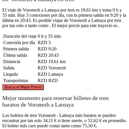
El viaje de Voronezh a Latnaya por tren es 19,61 km y toma 0 h y
55 min. Hay 3 conexiones por día, con la primera salida en 9:20 y la
última en 20:43. Es posible viajar de Voronezh a Latnaya por tren
por tan solo o tanto como . El mejor precio para este trayecto es .
Duración del viaje
0 h y 55 min
Conexión por día
RZD
3
Primera salida
RZD
9:20
Última salida
RZD
20:43
Distancia
RZD
19,61 km
Salida
RZD
Voronezh
Llegada
RZD
Latnaya
Transportistas
RZD
RZD
©
CARTO
, ©
OpenStreetMap
contributors
Busca el Mejor Precio
Mejor momento para reservar billetes de tren
baratos de Voronezh a Latnaya
Los boletos de tren Voronezh - Latnaya más baratos se pueden
Voronezh
encontrar por tan solo 34,11 € si tiene suerte, o 52,62 € en promedio.
El boleto más caro puede costar tanto como 75,50 €.
Latnaya