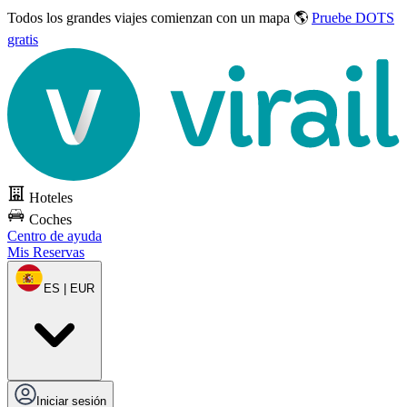
Todos los grandes viajes
comienzan con un mapa 🌎
Pruebe DOTS
gratis
Hoteles
Coches
Centro de ayuda
Mis Reservas
ES | EUR
Iniciar sesión