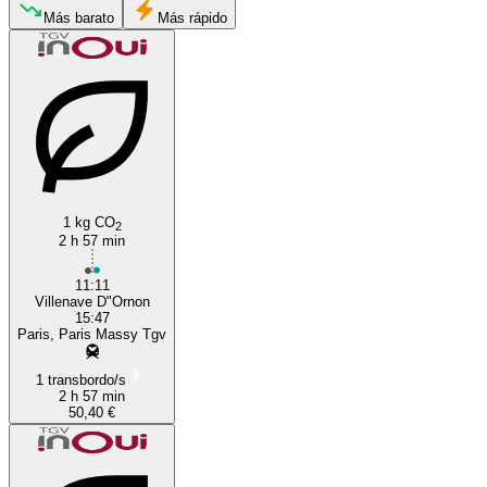
Paris
Más barato
Más rápido
1 kg CO
2
Villenave-d'Ornon
2 h 57 min
11:11
Villenave D"Ornon
15:47
Paris, Paris Massy Tgv
1 transbordo/s
2 h 57 min
50,40 €