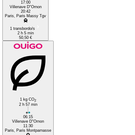
17:00
Villenave D"Ornon
20:42
Paris, Paris Massy Tgv
1 transbordo/s
2 h 5 min
50,50 €
1 kg CO
2
2 h 57 min
06:15
Villenave D"Ornon
11:30
Paris, Paris Montparnasse