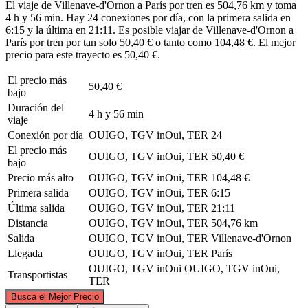
El viaje de Villenave-d'Ornon a París por tren es 504,76 km y toma
4 h y 56 min. Hay 24 conexiones por día, con la primera salida en
6:15 y la última en 21:11. Es posible viajar de Villenave-d'Ornon a
París por tren por tan solo 50,40 € o tanto como 104,48 €. El mejor
precio para este trayecto es 50,40 €.
El precio más
50,40 €
bajo
Duración del
4 h y 56 min
viaje
Conexión por día
OUIGO, TGV inOui, TER
24
El precio más
OUIGO, TGV inOui, TER
50,40 €
bajo
Precio más alto
OUIGO, TGV inOui, TER
104,48 €
Primera salida
OUIGO, TGV inOui, TER
6:15
Última salida
OUIGO, TGV inOui, TER
21:11
Distancia
OUIGO, TGV inOui, TER
504,76 km
Salida
OUIGO, TGV inOui, TER
Villenave-d'Ornon
Llegada
OUIGO, TGV inOui, TER
París
OUIGO, TGV inOui
OUIGO, TGV inOui,
Transportistas
TER
©
CARTO
, ©
OpenStreetMap
contributors
Busca el Mejor Precio