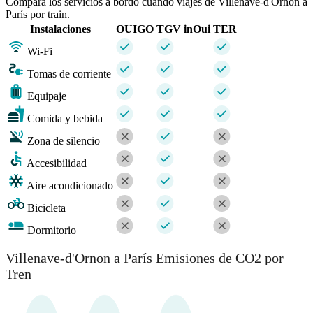
Compara los servicios a bordo cuando viajes de Villenave-d'Ornon a
París por train.
Instalaciones
OUIGO
TGV inOui
TER
Wi-Fi
Tomas de corriente
Equipaje
Comida y bebida
Zona de silencio
Accesibilidad
Aire acondicionado
Bicicleta
Dormitorio
Villenave-d'Ornon a París Emisiones de CO2 por
Tren