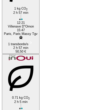
1 kg CO
2
2 h 57 min
12:21
Villenave D"Ornon
15:47
Paris, Paris Massy Tgv
1 transbordo/s
2 h 57 min
50,50 €
0.71 kg CO
2
2 h 5 min