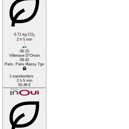
0.71 kg CO
2
2 h 5 min
06:15
Villenave D"Ornon
09:42
Paris, Paris Massy Tgv
1 transbordo/s
2 h 5 min
50,48 €