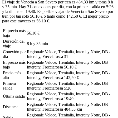
El viaje de Venecia a San Severo por tren es 484,33 km y toma 8 h
y 35 min. Hay 31 conexiones por día, con la primera salida en 5:26
y la última en 19:40. Es posible viajar de Venecia a San Severo por
tren por tan solo 56,10 € o tanto como 142,50 €. El mejor precio
para este trayecto es 56,10 €.
El precio más
56,10 €
bajo
Duración del
8 h y 35 min
viaje
Conexión por
Regionale Veloce, Trenitalia, Intercity Notte, DB -
día
Intercity, Frecciarossa
31
El precio más
Regionale Veloce, Trenitalia, Intercity Notte, DB -
bajo
Intercity, Frecciarossa
56,10 €
Precio más
Regionale Veloce, Trenitalia, Intercity Notte, DB -
alto
Intercity, Frecciarossa
142,50 €
Primera
Regionale Veloce, Trenitalia, Intercity Notte, DB -
salida
Intercity, Frecciarossa
5:26
Regionale Veloce, Trenitalia, Intercity Notte, DB -
Última salida
Intercity, Frecciarossa
19:40
Regionale Veloce, Trenitalia, Intercity Notte, DB -
Distancia
Intercity, Frecciarossa
484,33 km
Regionale Veloce, Trenitalia, Intercity Notte, DB -
Salida