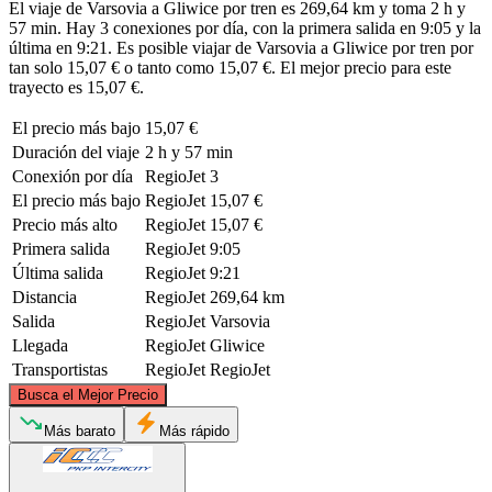
El viaje de Varsovia a Gliwice por tren es 269,64 km y toma 2 h y
57 min. Hay 3 conexiones por día, con la primera salida en 9:05 y la
última en 9:21. Es posible viajar de Varsovia a Gliwice por tren por
tan solo 15,07 € o tanto como 15,07 €. El mejor precio para este
trayecto es 15,07 €.
El precio más bajo
15,07 €
Duración del viaje
2 h y 57 min
Conexión por día
RegioJet
3
El precio más bajo
RegioJet
15,07 €
Precio más alto
RegioJet
15,07 €
Primera salida
RegioJet
9:05
Última salida
RegioJet
9:21
Distancia
RegioJet
269,64 km
Salida
RegioJet
Varsovia
Llegada
RegioJet
Gliwice
Transportistas
RegioJet
RegioJet
©
CARTO
, ©
OpenStreetMap
contributors
Busca el Mejor Precio
Warsaw
Más barato
Más rápido