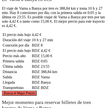
El viaje de Varna a Banya por tren es 388,84 km y toma 10 h y 27
min. Hay 8 conexiones por día, con la primera salida en 0:05 y la
última en 23:55. Es posible viajar de Varna a Banya por tren por tan
solo 4,42 € o tanto como 15,00 €. El mejor precio para este trayecto
es 4,42 €.
El precio más bajo
4,42 €
Duración del viaje
10 h y 27 min
Conexión por día
BDZ
8
El precio más bajo
BDZ
4,42 €
Precio más alto
BDZ
15,00 €
Primera salida
BDZ
0:05
Última salida
BDZ
23:55
Distancia
BDZ
388,84 km
Salida
BDZ
Varna
Llegada
BDZ
Banya
Transportistas
BDZ
BDZ
©
CARTO
, ©
OpenStreetMap
contributors
Busca el Mejor Precio
Mejor momento para reservar billetes de tren
baratos de Varna a Banya
Varna