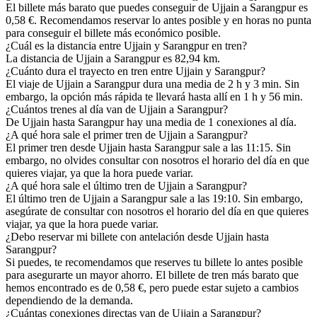
El billete más barato que puedes conseguir de Ujjain a Sarangpur es
0,58 €. Recomendamos reservar lo antes posible y en horas no punta
para conseguir el billete más económico posible.
¿Cuál es la distancia entre Ujjain y Sarangpur en tren?
La distancia de Ujjain a Sarangpur es 82,94 km.
¿Cuánto dura el trayecto en tren entre Ujjain y Sarangpur?
El viaje de Ujjain a Sarangpur dura una media de 2 h y 3 min. Sin
embargo, la opción más rápida te llevará hasta allí en 1 h y 56 min.
¿Cuántos trenes al día van de Ujjain a Sarangpur?
De Ujjain hasta Sarangpur hay una media de 1 conexiones al día.
¿A qué hora sale el primer tren de Ujjain a Sarangpur?
El primer tren desde Ujjain hasta Sarangpur sale a las 11:15. Sin
embargo, no olvides consultar con nosotros el horario del día en que
quieres viajar, ya que la hora puede variar.
¿A qué hora sale el último tren de Ujjain a Sarangpur?
El último tren de Ujjain a Sarangpur sale a las 19:10. Sin embargo,
asegúrate de consultar con nosotros el horario del día en que quieres
viajar, ya que la hora puede variar.
¿Debo reservar mi billete con antelación desde Ujjain hasta
Sarangpur?
Si puedes, te recomendamos que reserves tu billete lo antes posible
para asegurarte un mayor ahorro. El billete de tren más barato que
hemos encontrado es de 0,58 €, pero puede estar sujeto a cambios
dependiendo de la demanda.
¿Cuántas conexiones directas van de Ujjain a Sarangpur?