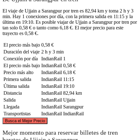
El viaje de Ujjain a Sarangpur por tren es 82,94 km y toma 2 h y 3
min. Hay 1 conexiones por día, con la primera salida en 11:15 y la
última en 19:10. Es posible viajar de Ujjain a Sarangpur por tren por
tan solo 0,58 € o tanto como 6,18 €. El mejor precio para este
trayecto es 0,58 €.
El precio más bajo
0,58 €
Duración del viaje
2 h y 3 min
Conexión por día
IndianRail
1
El precio más bajo
IndianRail
0,58 €
Precio más alto
IndianRail
6,18 €
Primera salida
IndianRail
11:15
Última salida
IndianRail
19:10
Distancia
IndianRail
82,94 km
Salida
IndianRail
Ujjain
Llegada
IndianRail
Sarangpur
Transportistas
IndianRail
IndianRail
©
CARTO
, ©
OpenStreetMap
contributors
Busca el Mejor Precio
Sarangpur
Mejor momento para reservar billetes de tren
baratos de Ujjain a Sarangpur