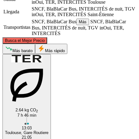
inOui, TER, INTERCITÉS
Toulouse
SNCF, BlaBlaCar Bus, INTERCITÉS de nuit, TGV
Llegada
inOui, TER, INTERCITÉS
Saint-Étienne
SNCF, BlaBlaCar Bus
SNCF, BlaBlaCar
Más
Transportistas
Bus, INTERCITÉS de nuit, TGV inOui, TER,
INTERCITÉS
©
CARTO
, ©
OpenStreetMap
contributors
Busca el Mejor Precio
Saint-Etienne
Más barato
Más rápido
2.64 kg CO
Toulouse
2
7 h 46 min
13:03
Toulouse, Gare Routiere
21:05