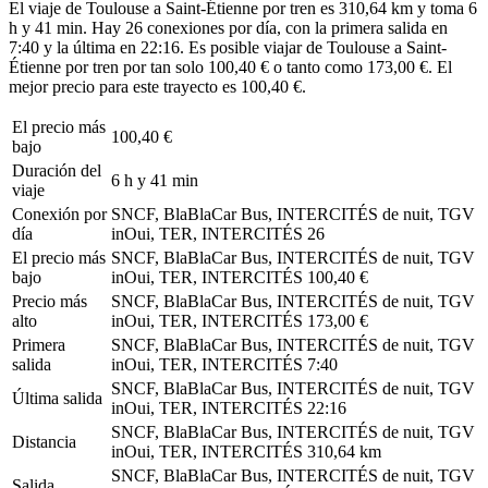
El viaje de Toulouse a Saint-Étienne por tren es 310,64 km y toma 6
h y 41 min. Hay 26 conexiones por día, con la primera salida en
7:40 y la última en 22:16. Es posible viajar de Toulouse a Saint-
Étienne por tren por tan solo 100,40 € o tanto como 173,00 €. El
mejor precio para este trayecto es 100,40 €.
El precio más
100,40 €
bajo
Duración del
6 h y 41 min
viaje
Conexión por
SNCF, BlaBlaCar Bus, INTERCITÉS de nuit, TGV
día
inOui, TER, INTERCITÉS
26
El precio más
SNCF, BlaBlaCar Bus, INTERCITÉS de nuit, TGV
bajo
inOui, TER, INTERCITÉS
100,40 €
Precio más
SNCF, BlaBlaCar Bus, INTERCITÉS de nuit, TGV
alto
inOui, TER, INTERCITÉS
173,00 €
Primera
SNCF, BlaBlaCar Bus, INTERCITÉS de nuit, TGV
salida
inOui, TER, INTERCITÉS
7:40
SNCF, BlaBlaCar Bus, INTERCITÉS de nuit, TGV
Última salida
inOui, TER, INTERCITÉS
22:16
SNCF, BlaBlaCar Bus, INTERCITÉS de nuit, TGV
Distancia
inOui, TER, INTERCITÉS
310,64 km
SNCF, BlaBlaCar Bus, INTERCITÉS de nuit, TGV
Salida