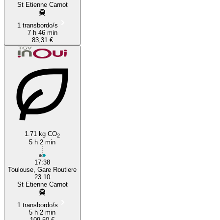
St Etienne Carnot
1 transbordo/s
7 h 46 min
83,31 €
1.71 kg CO
2
5 h 2 min
17:38
Toulouse, Gare Routiere
23:10
St Etienne Carnot
1 transbordo/s
5 h 2 min
109,50 €