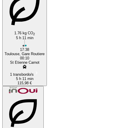
1.76 kg CO
2
5 h 11 min
17:38
Toulouse, Gare Routiere
00:10
St Etienne Carnot
1 transbordo/s
5 h 11 min
115,98 €