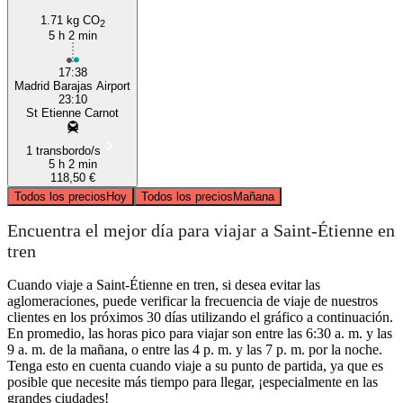
1.71 kg CO
2
5 h 2 min
17:38
Madrid Barajas Airport
23:10
St Etienne Carnot
1 transbordo/s
5 h 2 min
118,50 €
Todos los precios
Hoy
Todos los precios
Mañana
Encuentra el mejor día para viajar a Saint-Étienne en
tren
Cuando viaje a Saint-Étienne en tren, si desea evitar las
aglomeraciones, puede verificar la frecuencia de viaje de nuestros
clientes en los próximos 30 días utilizando el gráfico a continuación.
En promedio, las horas pico para viajar son entre las 6:30 a. m. y las
9 a. m. de la mañana, o entre las 4 p. m. y las 7 p. m. por la noche.
Tenga esto en cuenta cuando viaje a su punto de partida, ya que es
posible que necesite más tiempo para llegar, ¡especialmente en las
grandes ciudades!