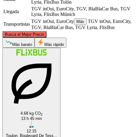
Lyria, FlixBus
Tolón
TGV inOui, EuroCity, TGV, BlaBlaCar Bus, TGV
Llegada
Lyria, FlixBus
Múnich
TGV inOui, EuroCity
TGV inOui, EuroCity,
Más
Transportistas
TGV, BlaBlaCar Bus, TGV Lyria, FlixBus
©
CARTO
, ©
OpenStreetMap
contributors
Busca el Mejor Precio
Munich
Más barato
Más rápido
Toulon
4.68 kg CO
2
13 h 45 min
12:15
Toulon, Boulevard De Tess...