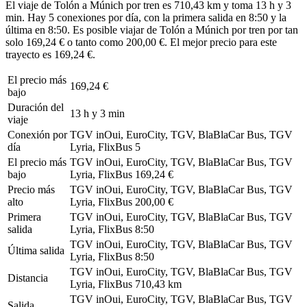
El viaje de Tolón a Múnich por tren es 710,43 km y toma 13 h y 3
min. Hay 5 conexiones por día, con la primera salida en 8:50 y la
última en 8:50. Es posible viajar de Tolón a Múnich por tren por tan
solo 169,24 € o tanto como 200,00 €. El mejor precio para este
trayecto es 169,24 €.
El precio más
169,24 €
bajo
Duración del
13 h y 3 min
viaje
Conexión por
TGV inOui, EuroCity, TGV, BlaBlaCar Bus, TGV
día
Lyria, FlixBus
5
El precio más
TGV inOui, EuroCity, TGV, BlaBlaCar Bus, TGV
bajo
Lyria, FlixBus
169,24 €
Precio más
TGV inOui, EuroCity, TGV, BlaBlaCar Bus, TGV
alto
Lyria, FlixBus
200,00 €
Primera
TGV inOui, EuroCity, TGV, BlaBlaCar Bus, TGV
salida
Lyria, FlixBus
8:50
TGV inOui, EuroCity, TGV, BlaBlaCar Bus, TGV
Última salida
Lyria, FlixBus
8:50
TGV inOui, EuroCity, TGV, BlaBlaCar Bus, TGV
Distancia
Lyria, FlixBus
710,43 km
TGV inOui, EuroCity, TGV, BlaBlaCar Bus, TGV
Salida