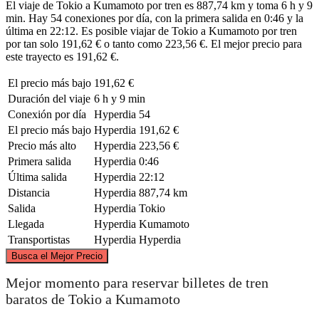
El viaje de Tokio a Kumamoto por tren es 887,74 km y toma 6 h y 9
min. Hay 54 conexiones por día, con la primera salida en 0:46 y la
última en 22:12. Es posible viajar de Tokio a Kumamoto por tren
por tan solo 191,62 € o tanto como 223,56 €. El mejor precio para
este trayecto es 191,62 €.
El precio más bajo
191,62 €
Duración del viaje
6 h y 9 min
Conexión por día
Hyperdia
54
El precio más bajo
Hyperdia
191,62 €
Precio más alto
Hyperdia
223,56 €
Primera salida
Hyperdia
0:46
Última salida
Hyperdia
22:12
Distancia
Hyperdia
887,74 km
Salida
Hyperdia
Tokio
Llegada
Hyperdia
Kumamoto
Transportistas
Hyperdia
Hyperdia
©
CARTO
, ©
OpenStreetMap
contributors
Busca el Mejor Precio
Mejor momento para reservar billetes de tren
baratos de Tokio a Kumamoto
Tokyo