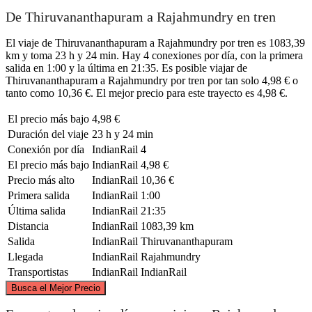
De Thiruvananthapuram a Rajahmundry en tren
El viaje de Thiruvananthapuram a Rajahmundry por tren es 1083,39
km y toma 23 h y 24 min. Hay 4 conexiones por día, con la primera
salida en 1:00 y la última en 21:35. Es posible viajar de
Thiruvananthapuram a Rajahmundry por tren por tan solo 4,98 € o
tanto como 10,36 €. El mejor precio para este trayecto es 4,98 €.
El precio más bajo
4,98 €
Duración del viaje
23 h y 24 min
Conexión por día
IndianRail
4
El precio más bajo
IndianRail
4,98 €
Precio más alto
IndianRail
10,36 €
Primera salida
IndianRail
1:00
Última salida
IndianRail
21:35
Distancia
IndianRail
1083,39 km
Salida
IndianRail
Thiruvananthapuram
Llegada
IndianRail
Rajahmundry
Transportistas
IndianRail
IndianRail
©
CARTO
, ©
OpenStreetMap
contributors
Busca el Mejor Precio
Rajahmundry