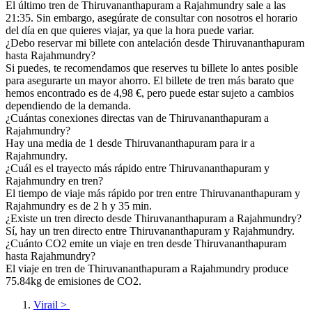
El último tren de Thiruvananthapuram a Rajahmundry sale a las
21:35. Sin embargo, asegúrate de consultar con nosotros el horario
del día en que quieres viajar, ya que la hora puede variar.
¿Debo reservar mi billete con antelación desde Thiruvananthapuram
hasta Rajahmundry?
Si puedes, te recomendamos que reserves tu billete lo antes posible
para asegurarte un mayor ahorro. El billete de tren más barato que
hemos encontrado es de 4,98 €, pero puede estar sujeto a cambios
dependiendo de la demanda.
¿Cuántas conexiones directas van de Thiruvananthapuram a
Rajahmundry?
Hay una media de 1 desde Thiruvananthapuram para ir a
Rajahmundry.
¿Cuál es el trayecto más rápido entre Thiruvananthapuram y
Rajahmundry en tren?
El tiempo de viaje más rápido por tren entre Thiruvananthapuram y
Rajahmundry es de 2 h y 35 min.
¿Existe un tren directo desde Thiruvananthapuram a Rajahmundry?
Sí, hay un tren directo entre Thiruvananthapuram y Rajahmundry.
¿Cuánto CO2 emite un viaje en tren desde Thiruvananthapuram
hasta Rajahmundry?
El viaje en tren de Thiruvananthapuram a Rajahmundry produce
75.84kg de emisiones de CO2.
Virail
>