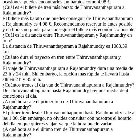
ocasiones, puedes encontrarlos tan baratos como 4,98 €.
¿Cuál es el billete de tren más barato de Thiruvananthapuram a
Rajahmundry?
El billete más barato que puedes conseguir de Thiruvananthapuram
a Rajahmundry es 4,98 €. Recomendamos reservar lo antes posible
y en horas no punta para conseguir el billete más económico posible.
¿Cuál es la distancia entre Thiruvananthapuram y Rajahmundry en
tren?
La distancia de Thiruvananthapuram a Rajahmundry es 1083,39
km.
¿Cuánto dura el trayecto en tren entre Thiruvananthapuram y
Rajahmundry?
El viaje de Thiruvananthapuram a Rajahmundry dura una media de
23 h y 24 min. Sin embargo, la opción más rápida te llevará hasta
allí en 2 h y 35 min.
¿Cuántos trenes al día van de Thiruvananthapuram a Rajahmundry?
De Thiruvananthapuram hasta Rajahmundry hay una media de 4
conexiones al día.
¿A qué hora sale el primer tren de Thiruvananthapuram a
Rajahmundry?
El primer tren desde Thiruvananthapuram hasta Rajahmundry sale a
las 1:00. Sin embargo, no olvides consultar con nosotros el horario
del día en que quieres viajar, ya que la hora puede variar.
¿A qué hora sale el último tren de Thiruvananthapuram a
Rajahmundry?