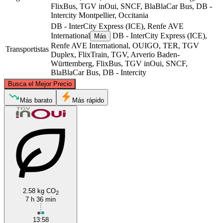
FlixBus, TGV inOui, SNCF, BlaBlaCar Bus, DB -
Intercity
Montpellier, Occitania
DB - InterCity Express (ICE), Renfe AVE
International
DB - InterCity Express (ICE),
Más
Renfe AVE International, OUIGO, TER, TGV
Transportistas
Duplex, FlixTrain, TGV, Arverio Baden-
Württemberg, FlixBus, TGV inOui, SNCF,
BlaBlaCar Bus, DB - Intercity
©
CARTO
, ©
OpenStreetMap
contributors
Busca el Mejor Precio
Stuttgart
Más barato
Más rápido
2.58 kg CO
2
Montpellier
7 h 36 min
13:58