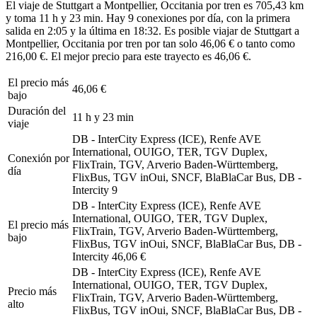
El viaje de Stuttgart a Montpellier, Occitania por tren es 705,43 km
y toma 11 h y 23 min. Hay 9 conexiones por día, con la primera
salida en 2:05 y la última en 18:32. Es posible viajar de Stuttgart a
Montpellier, Occitania por tren por tan solo 46,06 € o tanto como
216,00 €. El mejor precio para este trayecto es 46,06 €.
El precio más
46,06 €
bajo
Duración del
11 h y 23 min
viaje
DB - InterCity Express (ICE), Renfe AVE
International, OUIGO, TER, TGV Duplex,
Conexión por
FlixTrain, TGV, Arverio Baden-Württemberg,
día
FlixBus, TGV inOui, SNCF, BlaBlaCar Bus, DB -
Intercity
9
DB - InterCity Express (ICE), Renfe AVE
International, OUIGO, TER, TGV Duplex,
El precio más
FlixTrain, TGV, Arverio Baden-Württemberg,
bajo
FlixBus, TGV inOui, SNCF, BlaBlaCar Bus, DB -
Intercity
46,06 €
DB - InterCity Express (ICE), Renfe AVE
International, OUIGO, TER, TGV Duplex,
Precio más
FlixTrain, TGV, Arverio Baden-Württemberg,
alto
FlixBus, TGV inOui, SNCF, BlaBlaCar Bus, DB -