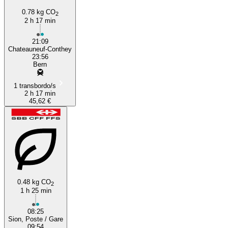
0.78 kg CO
2
2 h 17 min
21:09
Chateauneuf-Conthey
23:56
Bern
1 transbordo/s
2 h 17 min
45,62 €
0.48 kg CO
2
1 h 25 min
08:25
Sion, Poste / Gare
09:54