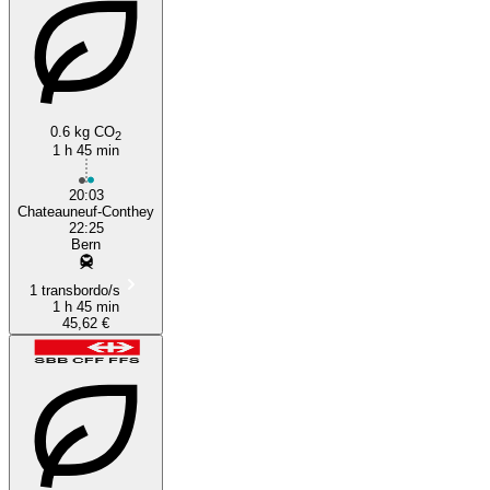
0.6 kg CO
2
1 h 45 min
Sion
20:03
Chateauneuf-Conthey
22:25
Bern
1 transbordo/s
1 h 45 min
45,62 €