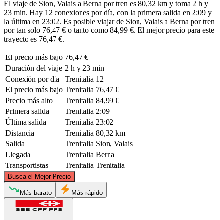
El viaje de Sion, Valais a Berna por tren es 80,32 km y toma 2 h y
23 min. Hay 12 conexiones por día, con la primera salida en 2:09 y
la última en 23:02. Es posible viajar de Sion, Valais a Berna por tren
por tan solo 76,47 € o tanto como 84,99 €. El mejor precio para este
trayecto es 76,47 €.
El precio más bajo
76,47 €
Duración del viaje
2 h y 23 min
Conexión por día
Trenitalia
12
El precio más bajo
Trenitalia
76,47 €
Precio más alto
Trenitalia
84,99 €
Primera salida
Trenitalia
2:09
Última salida
Trenitalia
23:02
Distancia
Trenitalia
80,32 km
Salida
Trenitalia
Sion, Valais
Llegada
Trenitalia
Berna
Transportistas
Trenitalia
Trenitalia
©
CARTO
, ©
OpenStreetMap
contributors
Busca el Mejor Precio
Bern
Más barato
Más rápido