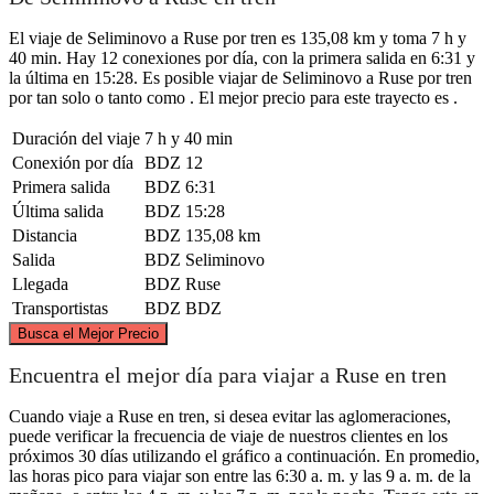
El viaje de Seliminovo a Ruse por tren es 135,08 km y toma 7 h y
40 min. Hay 12 conexiones por día, con la primera salida en 6:31 y
la última en 15:28. Es posible viajar de Seliminovo a Ruse por tren
por tan solo o tanto como . El mejor precio para este trayecto es .
Duración del viaje
7 h y 40 min
Conexión por día
BDZ
12
Primera salida
BDZ
6:31
Última salida
BDZ
15:28
Distancia
BDZ
135,08 km
Salida
BDZ
Seliminovo
Llegada
BDZ
Ruse
Transportistas
BDZ
BDZ
©
CARTO
, ©
OpenStreetMap
contributors
Busca el Mejor Precio
Rousse
Encuentra el mejor día para viajar a Ruse en tren
Cuando viaje a Ruse en tren, si desea evitar las aglomeraciones,
puede verificar la frecuencia de viaje de nuestros clientes en los
próximos 30 días utilizando el gráfico a continuación. En promedio,
las horas pico para viajar son entre las 6:30 a. m. y las 9 a. m. de la