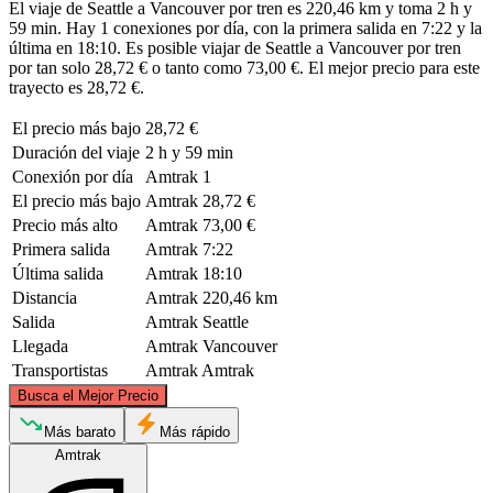
El viaje de Seattle a Vancouver por tren es 220,46 km y toma 2 h y
59 min. Hay 1 conexiones por día, con la primera salida en 7:22 y la
última en 18:10. Es posible viajar de Seattle a Vancouver por tren
por tan solo 28,72 € o tanto como 73,00 €. El mejor precio para este
trayecto es 28,72 €.
El precio más bajo
28,72 €
Duración del viaje
2 h y 59 min
Conexión por día
Amtrak
1
El precio más bajo
Amtrak
28,72 €
Precio más alto
Amtrak
73,00 €
Primera salida
Amtrak
7:22
Última salida
Amtrak
18:10
Distancia
Amtrak
220,46 km
Salida
Amtrak
Seattle
Llegada
Amtrak
Vancouver
Transportistas
Amtrak
Amtrak
©
CARTO
, ©
OpenStreetMap
contributors
Busca el Mejor Precio
Seattle, WA
Más barato
Más rápido
Amtrak