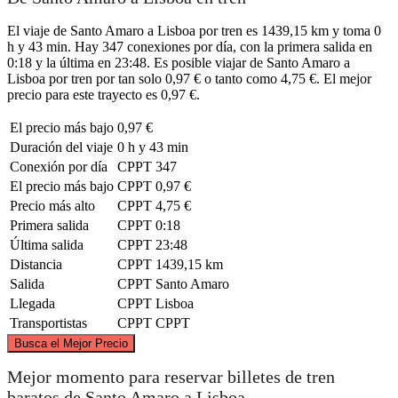
El viaje de Santo Amaro a Lisboa por tren es 1439,15 km y toma 0
h y 43 min. Hay 347 conexiones por día, con la primera salida en
0:18 y la última en 23:48. Es posible viajar de Santo Amaro a
Lisboa por tren por tan solo 0,97 € o tanto como 4,75 €. El mejor
precio para este trayecto es 0,97 €.
El precio más bajo
0,97 €
Duración del viaje
0 h y 43 min
Conexión por día
CPPT
347
El precio más bajo
CPPT
0,97 €
Precio más alto
CPPT
4,75 €
Primera salida
CPPT
0:18
Última salida
CPPT
23:48
Distancia
CPPT
1439,15 km
Salida
CPPT
Santo Amaro
Llegada
CPPT
Lisboa
Transportistas
CPPT
CPPT
©
CARTO
, ©
OpenStreetMap
contributors
Busca el Mejor Precio
Mejor momento para reservar billetes de tren
baratos de Santo Amaro a Lisboa