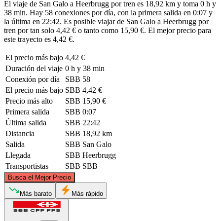
El viaje de San Galo a Heerbrugg por tren es 18,92 km y toma 0 h y
38 min. Hay 58 conexiones por día, con la primera salida en 0:07 y
la última en 22:42. Es posible viajar de San Galo a Heerbrugg por
tren por tan solo 4,42 € o tanto como 15,90 €. El mejor precio para
este trayecto es 4,42 €.
El precio más bajo
4,42 €
Duración del viaje
0 h y 38 min
Conexión por día
SBB
58
El precio más bajo
SBB
4,42 €
Precio más alto
SBB
15,90 €
Primera salida
SBB
0:07
Última salida
SBB
22:42
Distancia
SBB
18,92 km
Salida
SBB
San Galo
Llegada
SBB
Heerbrugg
Transportistas
SBB
SBB
©
CARTO
, ©
OpenStreetMap
contributors
Busca el Mejor Precio
Más barato
Más rápido