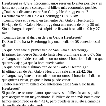
Heerbrugg es 4,42 €. Recomendamos reservar lo antes posible y en
horas no punta para conseguir el billete más económico posible.
¿Cuál es la distancia entre San Galo y Heerbrugg en tren?
La distancia de San Galo a Heerbrugg es 18,92 km.
¿Cuánto dura el trayecto en tren entre San Galo y Heerbrugg?
El viaje de San Galo a Heerbrugg dura una media de 0 h y 38 min.
Sin embargo, la opción más rápida te llevará hasta allí en 0 h y 27
min.
¿Cuántos trenes al día van de San Galo a Heerbrugg?
De San Galo hasta Heerbrugg hay una media de 58 conexiones al
día.
¿A qué hora sale el primer tren de San Galo a Heerbrugg?
El primer tren desde San Galo hasta Heerbrugg sale a las 0:07. Sin
embargo, no olvides consultar con nosotros el horario del día en que
quieres viajar, ya que la hora puede variar.
¿A qué hora sale el último tren de San Galo a Heerbrugg?
El último tren de San Galo a Heerbrugg sale a las 22:42. Sin
embargo, asegúrate de consultar con nosotros el horario del día en
que quieres viajar, ya que la hora puede variar.
¿Debo reservar mi billete con antelación desde San Galo hasta
Heerbrugg?
Si puedes, te recomendamos que reserves tu billete lo antes posible
para asegurarte un mayor ahorro. El billete de tren más barato que
hemos encontrado es de 4,42 €, pero puede estar sujeto a cambios
dependiendo de la demanda.