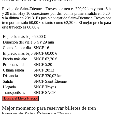
El viaje de Saint-Étienne a Troyes por tren es 320,02 km y toma 6 h
y 29 min. Hay 16 conexiones por día, con la primera salida en 5:20
y la última en 20:13. Es posible viajar de Saint-Étienne a Troyes por
tren por tan solo 60,00 € o tanto como 62,30 €. El mejor precio para
este trayecto es 60,00 €.
El precio más bajo
60,00 €
Duración del viaje
6 h y 29 min
Conexión por día
SNCF
16
El precio más bajo
SNCF
60,00 €
Precio más alto
SNCF
62,30 €
Primera salida
SNCF
5:20
Última salida
SNCF
20:13
Distancia
SNCF
320,02 km
Salida
SNCF
Saint-Étienne
Llegada
SNCF
Troyes
Transportistas
SNCF
SNCF
©
CARTO
, ©
OpenStreetMap
contributors
Busca el Mejor Precio
Troyes
Mejor momento para reservar billetes de tren
baratos de Saint-Étienne a Troyes