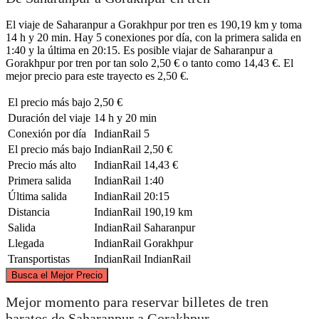
El viaje de Saharanpur a Gorakhpur por tren es 190,19 km y toma
14 h y 20 min. Hay 5 conexiones por día, con la primera salida en
1:40 y la última en 20:15. Es posible viajar de Saharanpur a
Gorakhpur por tren por tan solo 2,50 € o tanto como 14,43 €. El
mejor precio para este trayecto es 2,50 €.
El precio más bajo
2,50 €
Duración del viaje
14 h y 20 min
Conexión por día
IndianRail
5
El precio más bajo
IndianRail
2,50 €
Precio más alto
IndianRail
14,43 €
Primera salida
IndianRail
1:40
Última salida
IndianRail
20:15
Distancia
IndianRail
190,19 km
Salida
IndianRail
Saharanpur
Llegada
IndianRail
Gorakhpur
Transportistas
IndianRail
IndianRail
©
CARTO
, ©
OpenStreetMap
contributors
Busca el Mejor Precio
Mejor momento para reservar billetes de tren
baratos de Saharanpur a Gorakhpur