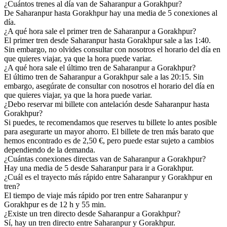
¿Cuántos trenes al día van de Saharanpur a Gorakhpur?
De Saharanpur hasta Gorakhpur hay una media de 5 conexiones al
día.
¿A qué hora sale el primer tren de Saharanpur a Gorakhpur?
El primer tren desde Saharanpur hasta Gorakhpur sale a las 1:40.
Sin embargo, no olvides consultar con nosotros el horario del día en
que quieres viajar, ya que la hora puede variar.
¿A qué hora sale el último tren de Saharanpur a Gorakhpur?
El último tren de Saharanpur a Gorakhpur sale a las 20:15. Sin
embargo, asegúrate de consultar con nosotros el horario del día en
que quieres viajar, ya que la hora puede variar.
¿Debo reservar mi billete con antelación desde Saharanpur hasta
Gorakhpur?
Si puedes, te recomendamos que reserves tu billete lo antes posible
para asegurarte un mayor ahorro. El billete de tren más barato que
hemos encontrado es de 2,50 €, pero puede estar sujeto a cambios
dependiendo de la demanda.
¿Cuántas conexiones directas van de Saharanpur a Gorakhpur?
Hay una media de 5 desde Saharanpur para ir a Gorakhpur.
¿Cuál es el trayecto más rápido entre Saharanpur y Gorakhpur en
tren?
El tiempo de viaje más rápido por tren entre Saharanpur y
Gorakhpur es de 12 h y 55 min.
¿Existe un tren directo desde Saharanpur a Gorakhpur?
Sí, hay un tren directo entre Saharanpur y Gorakhpur.