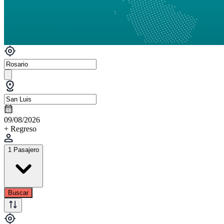
09/08/2026
+ Regreso
1 Pasajero
Buscar