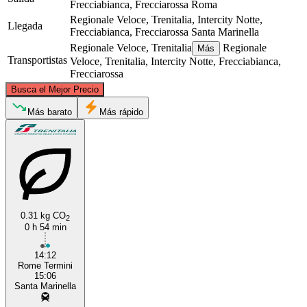
Frecciabianca, Frecciarossa
Roma
Regionale Veloce, Trenitalia, Intercity Notte,
Llegada
Frecciabianca, Frecciarossa
Santa Marinella
Regionale Veloce, Trenitalia
Regionale
Más
Transportistas
Veloce, Trenitalia, Intercity Notte, Frecciabianca,
Frecciarossa
©
CARTO
, ©
OpenStreetMap
contributors
Busca el Mejor Precio
Más barato
Más rápido
Santa Marinella
Rome
0.31 kg CO
2
0 h 54 min
14:12
Rome Termini
15:06
Santa Marinella