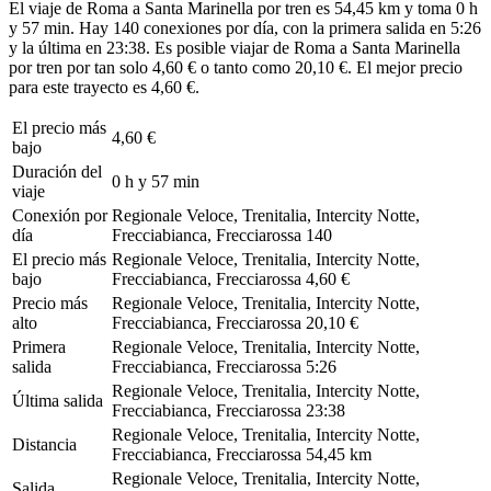
El viaje de Roma a Santa Marinella por tren es 54,45 km y toma 0 h
y 57 min. Hay 140 conexiones por día, con la primera salida en 5:26
y la última en 23:38. Es posible viajar de Roma a Santa Marinella
por tren por tan solo 4,60 € o tanto como 20,10 €. El mejor precio
para este trayecto es 4,60 €.
El precio más
4,60 €
bajo
Duración del
0 h y 57 min
viaje
Conexión por
Regionale Veloce, Trenitalia, Intercity Notte,
día
Frecciabianca, Frecciarossa
140
El precio más
Regionale Veloce, Trenitalia, Intercity Notte,
bajo
Frecciabianca, Frecciarossa
4,60 €
Precio más
Regionale Veloce, Trenitalia, Intercity Notte,
alto
Frecciabianca, Frecciarossa
20,10 €
Primera
Regionale Veloce, Trenitalia, Intercity Notte,
salida
Frecciabianca, Frecciarossa
5:26
Regionale Veloce, Trenitalia, Intercity Notte,
Última salida
Frecciabianca, Frecciarossa
23:38
Regionale Veloce, Trenitalia, Intercity Notte,
Distancia
Frecciabianca, Frecciarossa
54,45 km
Regionale Veloce, Trenitalia, Intercity Notte,
Salida