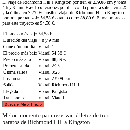
El viaje de Richmond Hill a Kingston por tren es 239,86 km y toma
4 h y 9 min. Hay 1 conexiones por día, con la primera salida en 2:25
y la última en 3:25. Es posible viajar de Richmond Hill a Kingston
por tren por tan solo 54,58 € o tanto como 88,89 €. El mejor precio
para este trayecto es 54,58 €.
El precio más bajo
54,58 €
Duración del viaje
4 h y 9 min
Conexión por día
Viarail
1
El precio más bajo
Viarail
54,58 €
Precio más alto
Viarail
88,89 €
Primera salida
Viarail
2:25
Última salida
Viarail
3:25
Distancia
Viarail
239,86 km
Salida
Viarail
Richmond Hill
Llegada
Viarail
Kingston
Transportistas
Viarail
Viarail
©
CARTO
, ©
OpenStreetMap
contributors
Busca el Mejor Precio
Mejor momento para reservar billetes de tren
baratos de Richmond Hill a Kingston