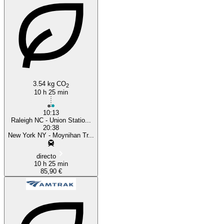
Raleigh, NC
3.54 kg CO
2
10 h 25 min
10:13
Raleigh NC - Union Statio...
20:38
New York NY - Moynihan Tr...
directo
10 h 25 min
85,90 €