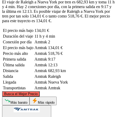
El viaje de Raleigh a Nueva York por tren es 682,93 km y toma 11 h
y 4 min. Hay 2 conexiones por día, con la primera salida en 9:17 y
la última en 12:13. Es posible viajar de Raleigh a Nueva York por
tren por tan solo 134,01 € o tanto como 518,76 €. El mejor precio
para este trayecto es 134,01 €.
El precio más bajo
134,01 €
Duración del viaje
11 h y 4 min
Conexión por día
Amtrak
2
El precio más bajo
Amtrak
134,01 €
Precio más alto
Amtrak
518,76 €
Primera salida
Amtrak
9:17
Última salida
Amtrak
12:13
Distancia
Amtrak
682,93 km
Salida
Amtrak
Raleigh
Llegada
Amtrak
Nueva York
Transportistas
Amtrak
Amtrak
©
CARTO
, ©
OpenStreetMap
contributors
Busca el Mejor Precio
New York, NY
Más barato
Más rápido