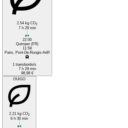
2.54 kg CO
2
7 h 29 min
22:00
Quimper (FR)
11:59
Paris, Pont-De-Rungis-AéR
1 transbordo/s
7 h 29 min
98,98 €
OUIGO
2.21 kg CO
2
6 h 30 min