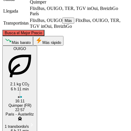
Quimper
FlixBus, OUIGO, TER, TGV inOui, BreizhGo
Llegada
París
FlixBus, OUIGO
FlixBus, OUIGO, TER,
Más
Transportistas
TGV inOui, BreizhGo
©
CARTO
, ©
OpenStreetMap
contributors
Busca el Mejor Precio
Más barato
Más rápido
OUIGO
Paris
Quimper
2.1 kg CO
2
6 h 11 min
16:11
Quimper (FR)
22:57
Paris - Austerlitz
1 transbordo/s
6 h 11 min