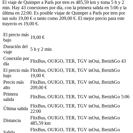
El viaje de Quimper a París por tren es 485,59 km y toma 5 h y 2
min. Hay 43 conexiones por día, con la primera salida en 5:06 y la
última en 22:00. Es posible viajar de Quimper a París por tren por
tan solo 19,00 € o tanto como 209,00 €. El mejor precio para este
trayecto es 19,00 €.
El precio más
19,00 €
bajo
Duración del
5 h y 2 min
viaje
Conexión por
FlixBus, OUIGO, TER, TGV inOui, BreizhGo
43
día
El precio más
FlixBus, OUIGO, TER, TGV inOui, BreizhGo
bajo
19,00 €
Precio más
FlixBus, OUIGO, TER, TGV inOui, BreizhGo
alto
209,00 €
Primera
FlixBus, OUIGO, TER, TGV inOui, BreizhGo
5:06
salida
FlixBus, OUIGO, TER, TGV inOui, BreizhGo
Última salida
22:00
FlixBus, OUIGO, TER, TGV inOui, BreizhGo
Distancia
485,59 km
FlixBus, OUIGO, TER, TGV inOui, BreizhGo
Salida