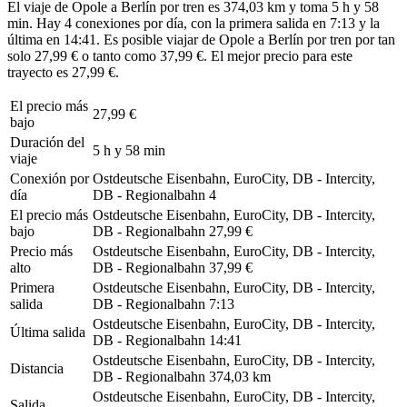
El viaje de Opole a Berlín por tren es 374,03 km y toma 5 h y 58
min. Hay 4 conexiones por día, con la primera salida en 7:13 y la
última en 14:41. Es posible viajar de Opole a Berlín por tren por tan
solo 27,99 € o tanto como 37,99 €. El mejor precio para este
trayecto es 27,99 €.
El precio más
27,99 €
bajo
Duración del
5 h y 58 min
viaje
Conexión por
Ostdeutsche Eisenbahn, EuroCity, DB - Intercity,
día
DB - Regionalbahn
4
El precio más
Ostdeutsche Eisenbahn, EuroCity, DB - Intercity,
bajo
DB - Regionalbahn
27,99 €
Precio más
Ostdeutsche Eisenbahn, EuroCity, DB - Intercity,
alto
DB - Regionalbahn
37,99 €
Primera
Ostdeutsche Eisenbahn, EuroCity, DB - Intercity,
salida
DB - Regionalbahn
7:13
Ostdeutsche Eisenbahn, EuroCity, DB - Intercity,
Última salida
DB - Regionalbahn
14:41
Ostdeutsche Eisenbahn, EuroCity, DB - Intercity,
Distancia
DB - Regionalbahn
374,03 km
Ostdeutsche Eisenbahn, EuroCity, DB - Intercity,
Salida