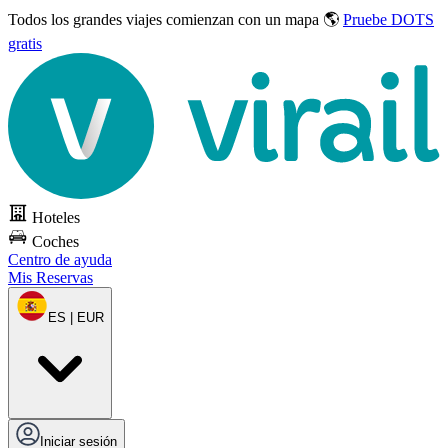
Todos los grandes viajes
comienzan con un mapa 🌎
Pruebe DOTS
gratis
Hoteles
Coches
Centro de ayuda
Mis Reservas
ES | EUR
Iniciar sesión