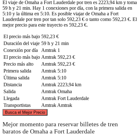
El viaje de Omaha a Fort Lauderdale por tren es 2223,94 km y toma
59 h y 21 min. Hay 1 conexiones por día, con la primera salida en
5:10 y la última en 5:10. Es posible viajar de Omaha a Fort
Lauderdale por tren por tan solo 592,23 € o tanto como 592,23 €. El
mejor precio para este trayecto es 592,23 €.
El precio más bajo
592,23 €
Duración del viaje
59 h y 21 min
Conexión por día
Amtrak
1
El precio más bajo
Amtrak
592,23 €
Precio más alto
Amtrak
592,23 €
Primera salida
Amtrak
5:10
Última salida
Amtrak
5:10
Distancia
Amtrak
2223,94 km
Salida
Amtrak
Omaha
Llegada
Amtrak
Fort Lauderdale
Transportistas
Amtrak
Amtrak
©
CARTO
, ©
OpenStreetMap
contributors
Busca el Mejor Precio
Omaha, NE
Mejor momento para reservar billetes de tren
baratos de Omaha a Fort Lauderdale