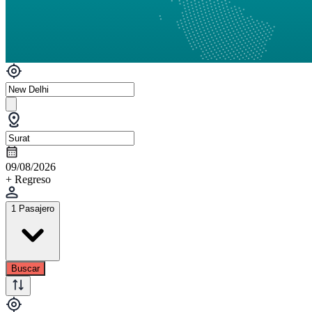
09/08/2026
+ Regreso
1 Pasajero
Buscar