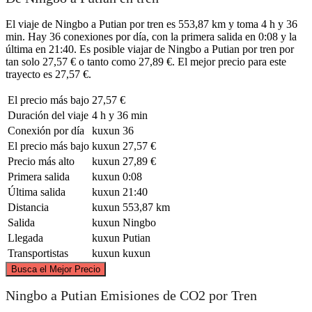
El viaje de Ningbo a Putian por tren es 553,87 km y toma 4 h y 36
min. Hay 36 conexiones por día, con la primera salida en 0:08 y la
última en 21:40. Es posible viajar de Ningbo a Putian por tren por
tan solo 27,57 € o tanto como 27,89 €. El mejor precio para este
trayecto es 27,57 €.
El precio más bajo
27,57 €
Duración del viaje
4 h y 36 min
Conexión por día
kuxun
36
El precio más bajo
kuxun
27,57 €
Precio más alto
kuxun
27,89 €
Primera salida
kuxun
0:08
Última salida
kuxun
21:40
Distancia
kuxun
553,87 km
Salida
kuxun
Ningbo
Llegada
kuxun
Putian
Transportistas
kuxun
kuxun
©
CARTO
, ©
OpenStreetMap
contributors
Busca el Mejor Precio
Ningbo
Ningbo a Putian Emisiones de CO2 por Tren