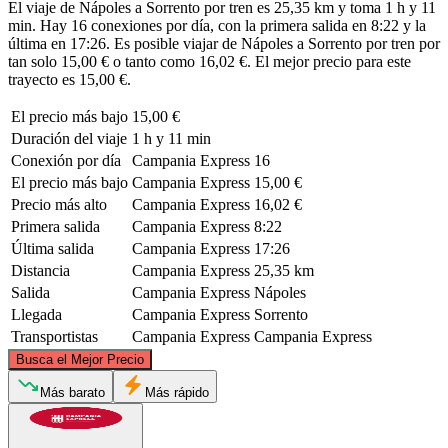
El viaje de Nápoles a Sorrento por tren es 25,35 km y toma 1 h y 11
min. Hay 16 conexiones por día, con la primera salida en 8:22 y la
última en 17:26. Es posible viajar de Nápoles a Sorrento por tren por
tan solo 15,00 € o tanto como 16,02 €. El mejor precio para este
trayecto es 15,00 €.
El precio más bajo
15,00 €
Duración del viaje
1 h y 11 min
Conexión por día
Campania Express
16
El precio más bajo
Campania Express
15,00 €
Precio más alto
Campania Express
16,02 €
Primera salida
Campania Express
8:22
Última salida
Campania Express
17:26
Distancia
Campania Express
25,35 km
Salida
Campania Express
Nápoles
Llegada
Campania Express
Sorrento
Transportistas
Campania Express
Campania Express
©
CARTO
, ©
OpenStreetMap
contributors
Busca el Mejor Precio
Naples
Más barato
Más rápido