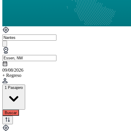
09/08/2026
+ Regreso
1 Pasajero
Buscar