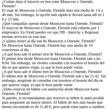
¿Cuánto dura el trayecto en tren entre Mouscron y Ostende,
Flemish?
El viaje de Mouscron a Ostende, Flemish dura una media de 1 h y
46 min. Sin embargo, la opción más rápida te llevará hasta allí en 1
h y 23 min.
¿Qué compañías operan desde Mouscron hasta Ostende, Flemish?
El trayecto de Mouscron a Ostende, Flemish está cubierto por 1
empresa(s). En Virail puedes ver que DB - Intercity y Regional
prestan servicios en esta ruta.
¿Cuántos trenes al día van de Mouscron a Ostende, Flemish?
De Mouscron hasta Ostende, Flemish hay una media de 19
conexiones al día.
¿A qué hora sale el primer tren de Mouscron a Ostende, Flemish?
El primer tren desde Mouscron hasta Ostende, Flemish sale a las
8:04. Sin embargo, no olvides consultar con nosotros el horario del
día en que quieres viajar, ya que la hora puede variar.
¿A qué hora sale el último tren de Mouscron a Ostende, Flemish?
El último tren de Mouscron a Ostende, Flemish sale a las 21:42. Sin
embargo, asegúrate de consultar con nosotros el horario del día en
que quieres viajar, ya que la hora puede variar.
¿Debo reservar mi billete con antelación desde Mouscron hasta
Ostende, Flemish?
Si puedes, te recomendamos que reserves tu billete lo antes posible
para asegurarte un mayor ahorro. El billete de tren más barato que
hemos encontrado es de 11,40 €, pero puede estar sujeto a cambios