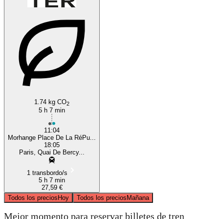
1.74 kg CO
2
5 h 7 min
11:04
Morhange Place De La RéPu...
18:05
Paris, Quai De Bercy...
1 transbordo/s
5 h 7 min
27,59 €
Todos los precios
Hoy
Todos los precios
Mañana
Mejor momento para reservar billetes de tren