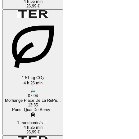
4 h 56 min
26,99 €
1.51 kg CO
2
4 h 26 min
07:04
Morhange Place De La RéPu...
13:35
Paris, Quai De Bercy...
1 transbordo/s
4 h 26 min
26,99 €