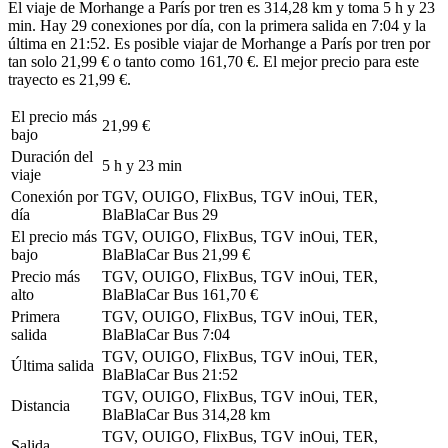
El viaje de Morhange a París por tren es 314,28 km y toma 5 h y 23
min. Hay 29 conexiones por día, con la primera salida en 7:04 y la
última en 21:52. Es posible viajar de Morhange a París por tren por
tan solo 21,99 € o tanto como 161,70 €. El mejor precio para este
trayecto es 21,99 €.
El precio más
21,99 €
bajo
Duración del
5 h y 23 min
viaje
Conexión por
TGV, OUIGO, FlixBus, TGV inOui, TER,
día
BlaBlaCar Bus
29
El precio más
TGV, OUIGO, FlixBus, TGV inOui, TER,
bajo
BlaBlaCar Bus
21,99 €
Precio más
TGV, OUIGO, FlixBus, TGV inOui, TER,
alto
BlaBlaCar Bus
161,70 €
Primera
TGV, OUIGO, FlixBus, TGV inOui, TER,
salida
BlaBlaCar Bus
7:04
TGV, OUIGO, FlixBus, TGV inOui, TER,
Última salida
BlaBlaCar Bus
21:52
TGV, OUIGO, FlixBus, TGV inOui, TER,
Distancia
BlaBlaCar Bus
314,28 km
TGV, OUIGO, FlixBus, TGV inOui, TER,
Salida