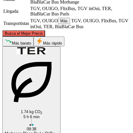
BlaBlaCar Bus
Morhange
TGV, OUIGO, FlixBus, TGV inOui, TER,
Llegada
BlaBlaCar Bus
París
TGV, OUIGO
TGV, OUIGO, FlixBus, TGV
Más
Transportistas
inOui, TER, BlaBlaCar Bus
©
CARTO
, ©
OpenStreetMap
contributors
Busca el Mejor Precio
Más barato
Más rápido
Morhange
Paris
1.74 kg CO
2
5 h 6 min
09:38