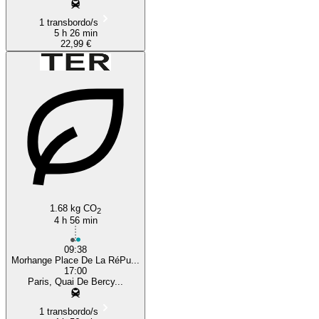
1 transbordo/s
5 h 26 min
22,99 €
1.68 kg CO
2
4 h 56 min
09:38
Morhange Place De La RéPu...
17:00
Paris, Quai De Bercy...
1 transbordo/s