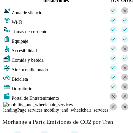
Instalaciones
TGV
OUI
Zona de silencio
Wi-Fi
Tomas de corriente
Equipaje
Accesibilidad
Comida y bebida
Aire acondicionado
Bicicleta
Dormitorio
Portal de Entretenimiento
landingPage.services.mobility_and_wheelchair_services
Morhange a París Emisiones de CO2 por Tren