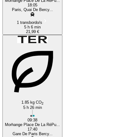
Morhange Place De La RéPu...
18:05
Paris, Quai De Bercy...
1 transbordo/s
5 h 6 min
21,99 €
1.85 kg CO
2
5 h 26 min
09:38
Morhange Place De La RéPu...
17:40
Gare De Paris Bercy...