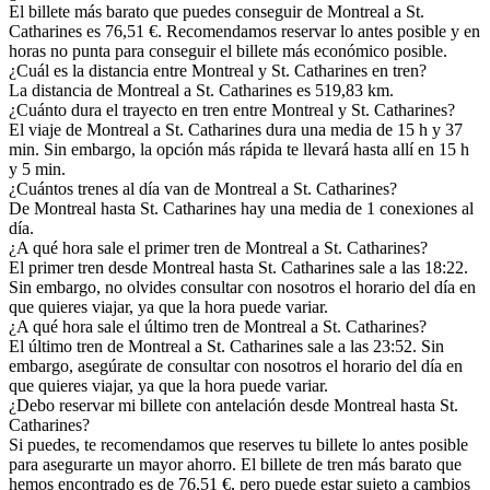
El billete más barato que puedes conseguir de Montreal a St.
Catharines es 76,51 €. Recomendamos reservar lo antes posible y en
horas no punta para conseguir el billete más económico posible.
¿Cuál es la distancia entre Montreal y St. Catharines en tren?
La distancia de Montreal a St. Catharines es 519,83 km.
¿Cuánto dura el trayecto en tren entre Montreal y St. Catharines?
El viaje de Montreal a St. Catharines dura una media de 15 h y 37
min. Sin embargo, la opción más rápida te llevará hasta allí en 15 h
y 5 min.
¿Cuántos trenes al día van de Montreal a St. Catharines?
De Montreal hasta St. Catharines hay una media de 1 conexiones al
día.
¿A qué hora sale el primer tren de Montreal a St. Catharines?
El primer tren desde Montreal hasta St. Catharines sale a las 18:22.
Sin embargo, no olvides consultar con nosotros el horario del día en
que quieres viajar, ya que la hora puede variar.
¿A qué hora sale el último tren de Montreal a St. Catharines?
El último tren de Montreal a St. Catharines sale a las 23:52. Sin
embargo, asegúrate de consultar con nosotros el horario del día en
que quieres viajar, ya que la hora puede variar.
¿Debo reservar mi billete con antelación desde Montreal hasta St.
Catharines?
Si puedes, te recomendamos que reserves tu billete lo antes posible
para asegurarte un mayor ahorro. El billete de tren más barato que
hemos encontrado es de 76,51 €, pero puede estar sujeto a cambios