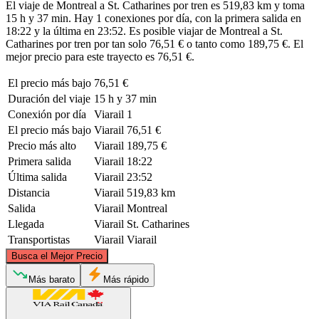
El viaje de Montreal a St. Catharines por tren es 519,83 km y toma
15 h y 37 min. Hay 1 conexiones por día, con la primera salida en
18:22 y la última en 23:52. Es posible viajar de Montreal a St.
Catharines por tren por tan solo 76,51 € o tanto como 189,75 €. El
mejor precio para este trayecto es 76,51 €.
El precio más bajo
76,51 €
Duración del viaje
15 h y 37 min
Conexión por día
Viarail
1
El precio más bajo
Viarail
76,51 €
Precio más alto
Viarail
189,75 €
Primera salida
Viarail
18:22
Última salida
Viarail
23:52
Distancia
Viarail
519,83 km
Salida
Viarail
Montreal
Llegada
Viarail
St. Catharines
Transportistas
Viarail
Viarail
©
CARTO
, ©
OpenStreetMap
contributors
Busca el Mejor Precio
Montreal
Más barato
Más rápido