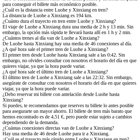
para conseguir el billete más económico posible.
¿Cuál es la distancia entre Luohe y Xinxiang en tren?
La distancia de Luohe a Xinxiang es 194 km.
¿Cuánto dura el trayecto en tren entre Luohe y Xinxiang?
El viaje de Luohe a Xinxiang dura una media de 2 h y 13 min. Sin
embargo, la opción más rápida te llevará hasta allí en 1 h y 2 min.
¿Cuántos trenes al día van de Luohe a Xinxiang?
De Luohe hasta Xinxiang hay una media de 46 conexiones al día.
¿A qué hora sale el primer tren de Luohe a Xinxiang?
El primer tren desde Luohe hasta Xinxiang sale a las 0:42. Sin
embargo, no olvides consultar con nosotros el horario del día en que
quieres viajar, ya que la hora puede variar.
¿A qué hora sale el último tren de Luohe a Xinxiang?
El último tren de Luohe a Xinxiang sale a las 22:32. Sin embargo,
asegúrate de consultar con nosotros el horario del día en que quieres
viajar, ya que la hora puede variar.
¿Debo reservar mi billete con antelación desde Luohe hasta
Xinxiang?
Si puedes, te recomendamos que reserves tu billete lo antes posible
para asegurarte un mayor ahorro. El billete de tren más barato que
hemos encontrado es de 4,51 €, pero puede estar sujeto a cambios
dependiendo de la demanda.
¿Cuántas conexiones directas van de Luohe a Xinxiang?
Hay una media de 46 desde Luohe para ir a Xinxiang.
¿Cuál es el trayecto más rápido entre Luohe y Xinxiang en tren?