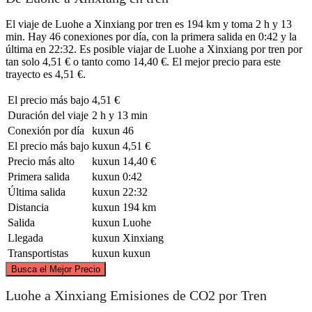
El viaje de Luohe a Xinxiang por tren es 194 km y toma 2 h y 13
min. Hay 46 conexiones por día, con la primera salida en 0:42 y la
última en 22:32. Es posible viajar de Luohe a Xinxiang por tren por
tan solo 4,51 € o tanto como 14,40 €. El mejor precio para este
trayecto es 4,51 €.
El precio más bajo
4,51 €
Duración del viaje
2 h y 13 min
Conexión por día
kuxun
46
El precio más bajo
kuxun
4,51 €
Precio más alto
kuxun
14,40 €
Primera salida
kuxun
0:42
Última salida
kuxun
22:32
Distancia
kuxun
194 km
Salida
kuxun
Luohe
Llegada
kuxun
Xinxiang
Transportistas
kuxun
kuxun
©
CARTO
, ©
OpenStreetMap
contributors
Busca el Mejor Precio
Xinxiang
Luohe a Xinxiang Emisiones de CO2 por Tren