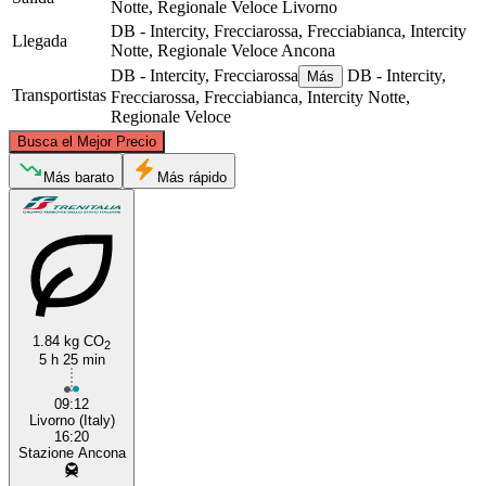
Notte, Regionale Veloce
Livorno
DB - Intercity, Frecciarossa, Frecciabianca, Intercity
Llegada
Notte, Regionale Veloce
Ancona
DB - Intercity, Frecciarossa
DB - Intercity,
Más
Transportistas
Frecciarossa, Frecciabianca, Intercity Notte,
Regionale Veloce
©
CARTO
, ©
OpenStreetMap
contributors
Busca el Mejor Precio
Más barato
Más rápido
Ancona
Livorno
1.84 kg CO
2
5 h 25 min
09:12
Livorno (Italy)
16:20
Stazione Ancona