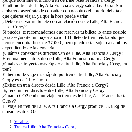
¿A qué hora sale el último tren de Lille, Alta Francia a Cergy?
El último tren de Lille, Alta Francia a Cergy sale a las 16:52. Sin
embargo, asegúrate de consultar con nosotros el horario del día en
que quieres viajar, ya que la hora puede variar.
¿Debo reservar mi billete con antelación desde Lille, Alta Francia
hasta Cergy?
Si puedes, te recomendamos que reserves tu billete lo antes posible
para asegurarte un mayor ahorro. El billete de tren más barato que
hemos encontrado es de 37,00 €, pero puede estar sujeto a cambios
dependiendo de la demanda.
¿Cuántas conexiones directas van de Lille, Alta Francia a Cergy?
Hay una media de 3 desde Lille, Alta Francia para ir a Cergy.
¿Cuál es el trayecto más rápido entre Lille, Alta Francia y Cergy en
tren?
El tiempo de viaje más rápido por tren entre Lille, Alta Francia y
Cergy es de 1 h y 2 min.
¿Existe un tren directo desde Lille, Alta Francia a Cergy?
Sí, hay un tren directo entre Lille, Alta Francia y Cergy.
¿Cuánto CO2 emite un viaje en tren desde Lille, Alta Francia hasta
Cergy?
El viaje en tren de Lille, Alta Francia a Cergy produce 13.38kg de
emisiones de CO2.
Virail
>
Trenes Lille, Alta Francia - Cergy