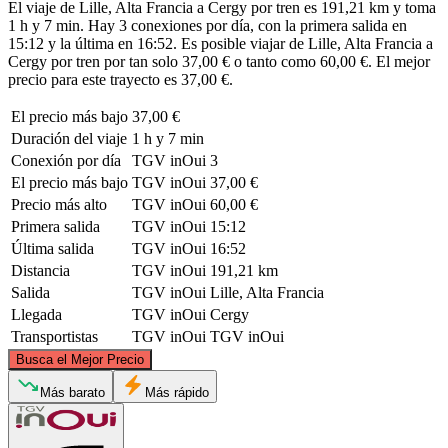
El viaje de Lille, Alta Francia a Cergy por tren es 191,21 km y toma
1 h y 7 min. Hay 3 conexiones por día, con la primera salida en
15:12 y la última en 16:52. Es posible viajar de Lille, Alta Francia a
Cergy por tren por tan solo 37,00 € o tanto como 60,00 €. El mejor
precio para este trayecto es 37,00 €.
El precio más bajo
37,00 €
Duración del viaje
1 h y 7 min
Conexión por día
TGV inOui
3
El precio más bajo
TGV inOui
37,00 €
Precio más alto
TGV inOui
60,00 €
Primera salida
TGV inOui
15:12
Última salida
TGV inOui
16:52
Distancia
TGV inOui
191,21 km
Salida
TGV inOui
Lille, Alta Francia
Llegada
TGV inOui
Cergy
Transportistas
TGV inOui
TGV inOui
©
CARTO
, ©
OpenStreetMap
contributors
Busca el Mejor Precio
Lille
Más barato
Más rápido