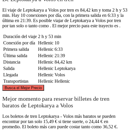
El viaje de Leptokarya a Volos por tren es 84,42 km y toma 2 h y 53
min. Hay 10 conexiones por día, con la primera salida en 6:33 y la
última en 21:39. Es posible viajar de Leptokarya a Volos por tren
por tan solo o tanto como . El mejor precio para este trayecto es .
Duración del viaje
2 h y 53 min
Conexión por día
Hellenic
10
Primera salida
Hellenic
6:33
Última salida
Hellenic
21:39
Distancia
Hellenic
84,42 km
Salida
Hellenic
Leptokarya
Llegada
Hellenic
Volos
Transportistas
Hellenic
Hellenic
©
CARTO
, ©
OpenStreetMap
contributors
Busca el Mejor Precio
Leptokarya
Mejor momento para reservar billetes de tren
baratos de Leptokarya a Volos
Los boletos de tren Leptokarya - Volos más baratos se pueden
encontrar por tan solo 15,49 € si tiene suerte, o 24,44 € en
promedio. El boleto más caro puede costar tanto como 36,52 €.