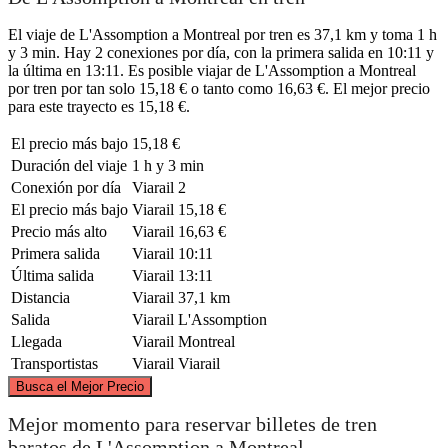
El viaje de L'Assomption a Montreal por tren es 37,1 km y toma 1 h
y 3 min. Hay 2 conexiones por día, con la primera salida en 10:11 y
la última en 13:11. Es posible viajar de L'Assomption a Montreal
por tren por tan solo 15,18 € o tanto como 16,63 €. El mejor precio
para este trayecto es 15,18 €.
El precio más bajo
15,18 €
Duración del viaje
1 h y 3 min
Conexión por día
Viarail
2
El precio más bajo
Viarail
15,18 €
Precio más alto
Viarail
16,63 €
Primera salida
Viarail
10:11
Última salida
Viarail
13:11
Distancia
Viarail
37,1 km
Salida
Viarail
L'Assomption
Llegada
Viarail
Montreal
Transportistas
Viarail
Viarail
©
CARTO
, ©
OpenStreetMap
contributors
Busca el Mejor Precio
L'Assomption
Mejor momento para reservar billetes de tren
baratos de L'Assomption a Montreal