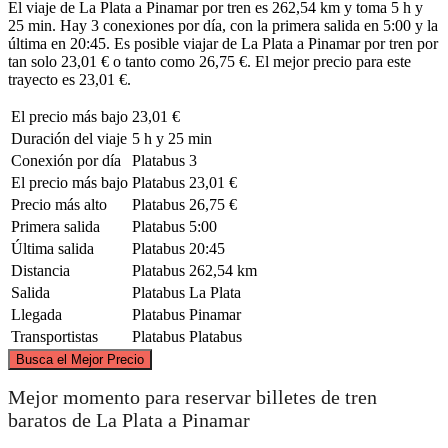
El viaje de La Plata a Pinamar por tren es 262,54 km y toma 5 h y
25 min. Hay 3 conexiones por día, con la primera salida en 5:00 y la
última en 20:45. Es posible viajar de La Plata a Pinamar por tren por
tan solo 23,01 € o tanto como 26,75 €. El mejor precio para este
trayecto es 23,01 €.
El precio más bajo
23,01 €
Duración del viaje
5 h y 25 min
Conexión por día
Platabus
3
El precio más bajo
Platabus
23,01 €
Precio más alto
Platabus
26,75 €
Primera salida
Platabus
5:00
Última salida
Platabus
20:45
Distancia
Platabus
262,54 km
Salida
Platabus
La Plata
Llegada
Platabus
Pinamar
Transportistas
Platabus
Platabus
©
CARTO
, ©
OpenStreetMap
contributors
Busca el Mejor Precio
La Plata
Mejor momento para reservar billetes de tren
baratos de La Plata a Pinamar