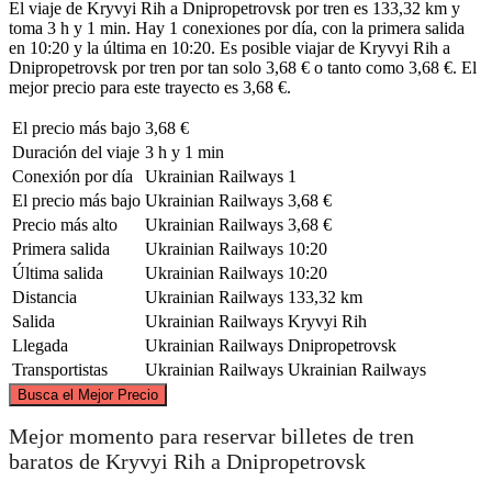
El viaje de Kryvyi Rih a Dnipropetrovsk por tren es 133,32 km y
toma 3 h y 1 min. Hay 1 conexiones por día, con la primera salida
en 10:20 y la última en 10:20. Es posible viajar de Kryvyi Rih a
Dnipropetrovsk por tren por tan solo 3,68 € o tanto como 3,68 €. El
mejor precio para este trayecto es 3,68 €.
El precio más bajo
3,68 €
Duración del viaje
3 h y 1 min
Conexión por día
Ukrainian Railways
1
El precio más bajo
Ukrainian Railways
3,68 €
Precio más alto
Ukrainian Railways
3,68 €
Primera salida
Ukrainian Railways
10:20
Última salida
Ukrainian Railways
10:20
Distancia
Ukrainian Railways
133,32 km
Salida
Ukrainian Railways
Kryvyi Rih
Llegada
Ukrainian Railways
Dnipropetrovsk
Transportistas
Ukrainian Railways
Ukrainian Railways
©
CARTO
, ©
OpenStreetMap
contributors
Busca el Mejor Precio
Mejor momento para reservar billetes de tren
Dnipropetrovsk
baratos de Kryvyi Rih a Dnipropetrovsk