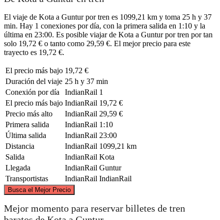
El viaje de Kota a Guntur por tren es 1099,21 km y toma 25 h y 37
min. Hay 1 conexiones por día, con la primera salida en 1:10 y la
última en 23:00. Es posible viajar de Kota a Guntur por tren por tan
solo 19,72 € o tanto como 29,59 €. El mejor precio para este
trayecto es 19,72 €.
El precio más bajo
19,72 €
Duración del viaje
25 h y 37 min
Conexión por día
IndianRail
1
El precio más bajo
IndianRail
19,72 €
Precio más alto
IndianRail
29,59 €
Primera salida
IndianRail
1:10
Última salida
IndianRail
23:00
Distancia
IndianRail
1099,21 km
Salida
IndianRail
Kota
Llegada
IndianRail
Guntur
Transportistas
IndianRail
IndianRail
©
CARTO
, ©
OpenStreetMap
contributors
Busca el Mejor Precio
Kota
Mejor momento para reservar billetes de tren
baratos de Kota a Guntur