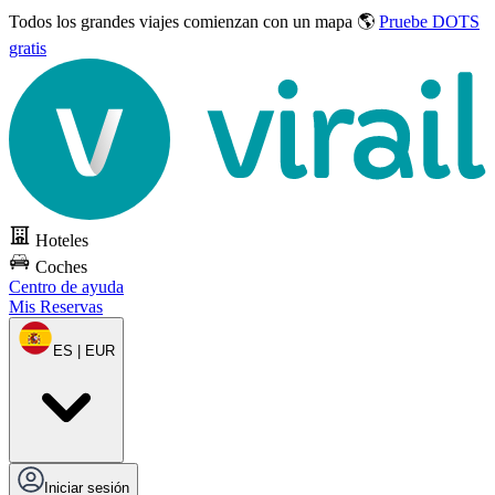
Todos los grandes viajes
comienzan con un mapa 🌎
Pruebe DOTS
gratis
Hoteles
Coches
Centro de ayuda
Mis Reservas
ES | EUR
Iniciar sesión