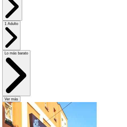
1 Adulto
Lo más barato
Ver más