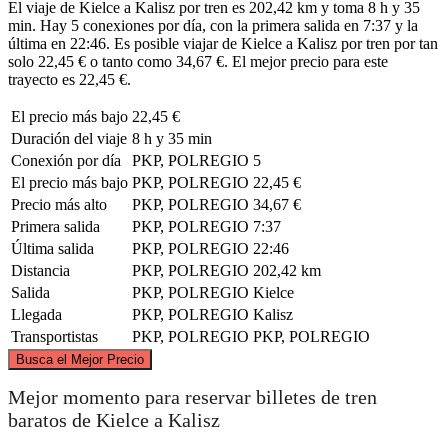
El viaje de Kielce a Kalisz por tren es 202,42 km y toma 8 h y 35
min. Hay 5 conexiones por día, con la primera salida en 7:37 y la
última en 22:46. Es posible viajar de Kielce a Kalisz por tren por tan
solo 22,45 € o tanto como 34,67 €. El mejor precio para este
trayecto es 22,45 €.
El precio más bajo
22,45 €
Duración del viaje
8 h y 35 min
Conexión por día
PKP, POLREGIO
5
El precio más bajo
PKP, POLREGIO
22,45 €
Precio más alto
PKP, POLREGIO
34,67 €
Primera salida
PKP, POLREGIO
7:37
Última salida
PKP, POLREGIO
22:46
Distancia
PKP, POLREGIO
202,42 km
Salida
PKP, POLREGIO
Kielce
Llegada
PKP, POLREGIO
Kalisz
Transportistas
PKP, POLREGIO
PKP, POLREGIO
©
CARTO
, ©
OpenStreetMap
contributors
Busca el Mejor Precio
Mejor momento para reservar billetes de tren
Kalisz
baratos de Kielce a Kalisz