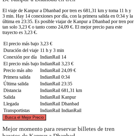
El viaje de Kanpur a Dhanbad por tren es 681,31 km y toma 11 h y
3 min. Hay 14 conexiones por día, con la primera salida en 0:34 y la
última en 23:35. Es posible viajar de Kanpur a Dhanbad por tren por
tan solo 3,23 € o tanto como 24,09 €. El mejor precio para este
trayecto es 3,23 €.
El precio más bajo
3,23 €
Duración del viaje
11 h y 3 min
Conexión por día
IndianRail
14
El precio más bajo
IndianRail
3,23 €
Precio más alto
IndianRail
24,09 €
Primera salida
IndianRail
0:34
Última salida
IndianRail
23:35
Distancia
IndianRail
681,31 km
Salida
IndianRail
Kanpur
Llegada
IndianRail
Dhanbad
Transportistas
IndianRail
IndianRail
©
CARTO
, ©
OpenStreetMap
contributors
Busca el Mejor Precio
Mejor momento para reservar billetes de tren
Kanpur
baratos de Kanpur a Dhanbad