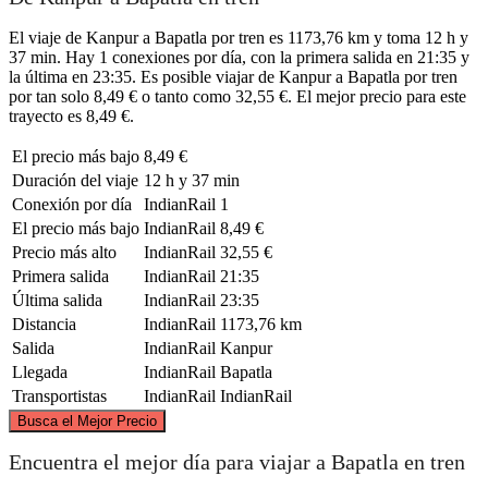
El viaje de Kanpur a Bapatla por tren es 1173,76 km y toma 12 h y
37 min. Hay 1 conexiones por día, con la primera salida en 21:35 y
la última en 23:35. Es posible viajar de Kanpur a Bapatla por tren
por tan solo 8,49 € o tanto como 32,55 €. El mejor precio para este
trayecto es 8,49 €.
El precio más bajo
8,49 €
Duración del viaje
12 h y 37 min
Conexión por día
IndianRail
1
El precio más bajo
IndianRail
8,49 €
Precio más alto
IndianRail
32,55 €
Primera salida
IndianRail
21:35
Última salida
IndianRail
23:35
Distancia
IndianRail
1173,76 km
Salida
IndianRail
Kanpur
Llegada
IndianRail
Bapatla
Transportistas
IndianRail
IndianRail
©
CARTO
, ©
OpenStreetMap
contributors
Busca el Mejor Precio
Kanpur
Encuentra el mejor día para viajar a Bapatla en tren