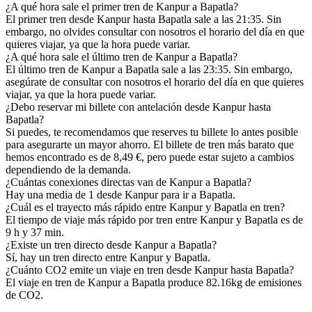
¿A qué hora sale el primer tren de Kanpur a Bapatla?
El primer tren desde Kanpur hasta Bapatla sale a las 21:35. Sin
embargo, no olvides consultar con nosotros el horario del día en que
quieres viajar, ya que la hora puede variar.
¿A qué hora sale el último tren de Kanpur a Bapatla?
El último tren de Kanpur a Bapatla sale a las 23:35. Sin embargo,
asegúrate de consultar con nosotros el horario del día en que quieres
viajar, ya que la hora puede variar.
¿Debo reservar mi billete con antelación desde Kanpur hasta
Bapatla?
Si puedes, te recomendamos que reserves tu billete lo antes posible
para asegurarte un mayor ahorro. El billete de tren más barato que
hemos encontrado es de 8,49 €, pero puede estar sujeto a cambios
dependiendo de la demanda.
¿Cuántas conexiones directas van de Kanpur a Bapatla?
Hay una media de 1 desde Kanpur para ir a Bapatla.
¿Cuál es el trayecto más rápido entre Kanpur y Bapatla en tren?
El tiempo de viaje más rápido por tren entre Kanpur y Bapatla es de
9 h y 37 min.
¿Existe un tren directo desde Kanpur a Bapatla?
Sí, hay un tren directo entre Kanpur y Bapatla.
¿Cuánto CO2 emite un viaje en tren desde Kanpur hasta Bapatla?
El viaje en tren de Kanpur a Bapatla produce 82.16kg de emisiones
de CO2.