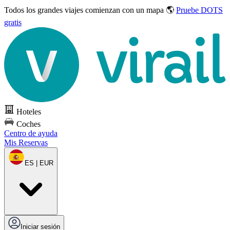
Todos los grandes viajes
comienzan con un mapa 🌎
Pruebe DOTS
gratis
Hoteles
Coches
Centro de ayuda
Mis Reservas
ES | EUR
Iniciar sesión