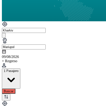
09/08/2026
+ Regreso
1 Pasajero
Buscar