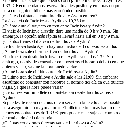
El billete más barato que puedes conseguir de Incirliova a Aydin es
1,33 €. Recomendamos reservar lo antes posible y en horas no punta
para conseguir el billete más económico posible.
¿Cuál es la distancia entre Incirliova y Aydin en tren?
La distancia de Incirliova a Aydin es 10,23 km.
¿Cuánto dura el trayecto en tren entre Incirliova y Aydin?
El viaje de Incirliova a Aydin dura una media de 0 h y 9 min. Sin
embargo, la opción más rápida te llevará hasta allí en 0 h y 9 min.
¿Cuántos trenes al día van de Incirliova a Aydin?
De Incirliova hasta Aydin hay una media de 8 conexiones al día.
¿A qué hora sale el primer tren de Incirliova a Aydin?
El primer tren desde Incirliova hasta Aydin sale a las 1:32. Sin
embargo, no olvides consultar con nosotros el horario del día en que
quieres viajar, ya que la hora puede variar.
¿A qué hora sale el último tren de Incirliova a Aydin?
El último tren de Incirliova a Aydin sale a las 21:09. Sin embargo,
asegúrate de consultar con nosotros el horario del día en que quieres
viajar, ya que la hora puede variar.
¿Debo reservar mi billete con antelación desde Incirliova hasta
Aydin?
Si puedes, te recomendamos que reserves tu billete lo antes posible
para asegurarte un mayor ahorro. El billete de tren más barato que
hemos encontrado es de 1,33 €, pero puede estar sujeto a cambios
dependiendo de la demanda.
¿Cuántas conexiones directas van de Incirliova a Aydin?