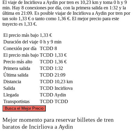
El viaje de Incirliova a Aydin por tren es 10,23 km y toma 0 h y 9
min. Hay 8 conexiones por día, con la primera salida en 1:32 y la
última en 21:09. Es posible viajar de Incirliova a Aydin por tren por
tan solo 1,33 € o tanto como 1,36 €. El mejor precio para este
trayecto es 1,33 €.
El precio más bajo
1,33 €
Duración del viaje
0 h y 9 min
Conexión por día
TCDD
8
El precio más bajo
TCDD
1,33 €
Precio más alto
TCDD
1,36 €
Primera salida
TCDD
1:32
Última salida
TCDD
21:09
Distancia
TCDD
10,23 km
Salida
TCDD
Incirliova
Llegada
TCDD
Aydin
Transportistas
TCDD
TCDD
©
CARTO
, ©
OpenStreetMap
contributors
Busca el Mejor Precio
Mejor momento para reservar billetes de tren
baratos de Incirliova a Aydin