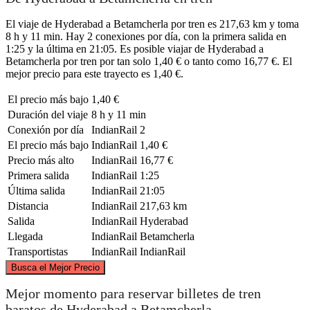
El viaje de Hyderabad a Betamcherla por tren es 217,63 km y toma
8 h y 11 min. Hay 2 conexiones por día, con la primera salida en
1:25 y la última en 21:05. Es posible viajar de Hyderabad a
Betamcherla por tren por tan solo 1,40 € o tanto como 16,77 €. El
mejor precio para este trayecto es 1,40 €.
El precio más bajo
1,40 €
Duración del viaje
8 h y 11 min
Conexión por día
IndianRail
2
El precio más bajo
IndianRail
1,40 €
Precio más alto
IndianRail
16,77 €
Primera salida
IndianRail
1:25
Última salida
IndianRail
21:05
Distancia
IndianRail
217,63 km
Salida
IndianRail
Hyderabad
Llegada
IndianRail
Betamcherla
Transportistas
IndianRail
IndianRail
©
CARTO
, ©
OpenStreetMap
contributors
Busca el Mejor Precio
Hyderabad
Mejor momento para reservar billetes de tren
baratos de Hyderabad a Betamcherla