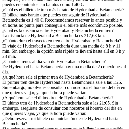
puedes encontrarlos tan baratos como 1,40 €.
¿Cuál es el billete de tren más barato de Hyderabad a Betamcherla?
El billete más barato que puedes conseguir de Hyderabad a
Betamcherla es 1,40 €. Recomendamos reservar lo antes posible y
en horas no punta para conseguir el billete más económico posible.
¿Cuál es la distancia entre Hyderabad y Betamcherla en tren?
La distancia de Hyderabad a Betamcherla es 217,63 km.
¿Cuánto dura el trayecto en tren entre Hyderabad y Betamcherla?
El viaje de Hyderabad a Betamcherla dura una media de 8 h y 11
min. Sin embargo, la opción más rápida te llevará hasta allí en 3 h y
23 min.
¿Cuántos trenes al día van de Hyderabad a Betamcherla?
De Hyderabad hasta Betamcherla hay una media de 2 conexiones al
día.
¿A qué hora sale el primer tren de Hyderabad a Betamcherla?
El primer tren desde Hyderabad hasta Betamcherla sale a las 1:25.
Sin embargo, no olvides consultar con nosotros el horario del día en
que quieres viajar, ya que la hora puede variar.
¿A qué hora sale el último tren de Hyderabad a Betamcherla?
El último tren de Hyderabad a Betamcherla sale a las 21:05. Sin
embargo, asegúrate de consultar con nosotros el horario del día en
que quieres viajar, ya que la hora puede variar.
¿Debo reservar mi billete con antelación desde Hyderabad hasta
Betamcherla?
Si puedes, te recomendamos que reserves tu billete lo antes posible