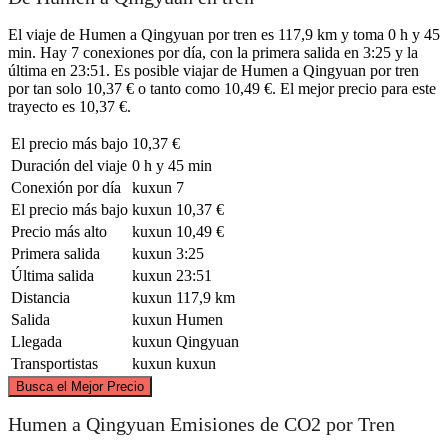
El viaje de Humen a Qingyuan por tren es 117,9 km y toma 0 h y 45
min. Hay 7 conexiones por día, con la primera salida en 3:25 y la
última en 23:51. Es posible viajar de Humen a Qingyuan por tren
por tan solo 10,37 € o tanto como 10,49 €. El mejor precio para este
trayecto es 10,37 €.
El precio más bajo
10,37 €
Duración del viaje
0 h y 45 min
Conexión por día
kuxun
7
El precio más bajo
kuxun
10,37 €
Precio más alto
kuxun
10,49 €
Primera salida
kuxun
3:25
Última salida
kuxun
23:51
Distancia
kuxun
117,9 km
Salida
kuxun
Humen
Llegada
kuxun
Qingyuan
Transportistas
kuxun
kuxun
©
CARTO
, ©
OpenStreetMap
contributors
Busca el Mejor Precio
Qingyuan
Humen a Qingyuan Emisiones de CO2 por Tren